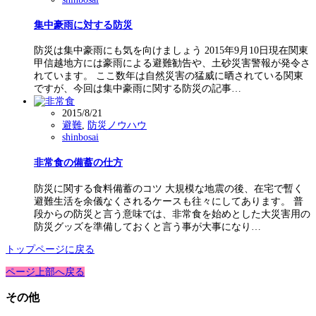
集中豪雨に対する防災
防災は集中豪雨にも気を向けましょう 2015年9月10日現在関東
甲信越地方には豪雨による避難勧告や、土砂災害警報が発令さ
れています。 ここ数年は自然災害の猛威に晒されている関東
ですが、今回は集中豪雨に関する防災の記事…
2015/8/21
避難
,
防災ノウハウ
shinbosai
非常食の備蓄の仕方
防災に関する食料備蓄のコツ 大規模な地震の後、在宅で暫く
避難生活を余儀なくされるケースも往々にしてあります。 普
段からの防災と言う意味では、非常食を始めとした大災害用の
防災グッズを準備しておくと言う事が大事になり…
トップページに戻る
ページ上部へ戻る
その他