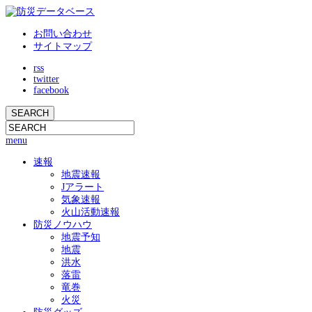
お問い合わせ
サイトマップ
rss
twitter
facebook
menu
速報
地震速報
Jアラート
気象速報
火山活動速報
防災ノウハウ
地震予知
地震
洪水
落雷
竜巻
火災