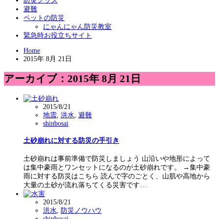
防災グッズ
避難
ペットの防災
にゃんにゃん防災教室
緊急時お役立ちサイト
Home
2015年 8月 21日
アーカイブ：2015年 8月 21日
2015/8/21
地震
,
洪水
,
避難
shinbosai
土砂崩れに対する防災の手引き
土砂崩れは事前準備で防災しましょう 山沿いや地形によって
は集中豪雨とワンセットになるのが土砂崩れです。 →集中豪
雨に対する防災はこちら 読んで字のごとく、山肌や高地から
大量の土砂が流れ落ちてくる災害です…
2015/8/21
洪水
,
防災ノウハウ
shinbosai