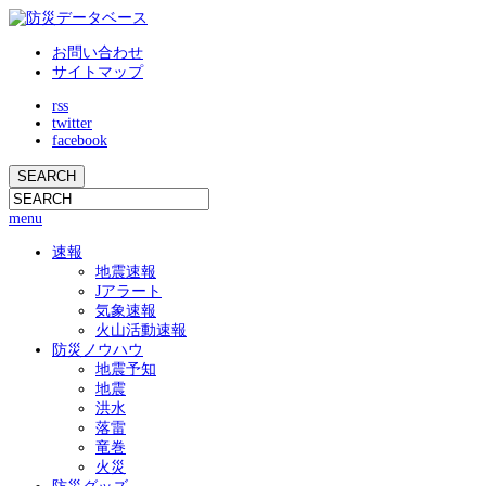
お問い合わせ
サイトマップ
rss
twitter
facebook
menu
速報
地震速報
Jアラート
気象速報
火山活動速報
防災ノウハウ
地震予知
地震
洪水
落雷
竜巻
火災