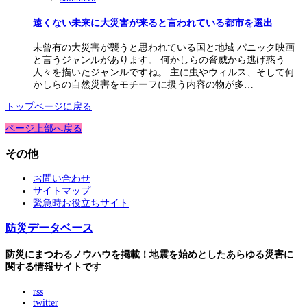
遠くない未来に大災害が来ると言われている都市を選出
未曾有の大災害が襲うと思われている国と地域 パニック映画
と言うジャンルがあります。 何かしらの脅威から逃げ惑う
人々を描いたジャンルですね。 主に虫やウィルス、そして何
かしらの自然災害をモチーフに扱う内容の物が多…
トップページに戻る
ページ上部へ戻る
その他
お問い合わせ
サイトマップ
緊急時お役立ちサイト
防災データベース
防災にまつわるノウハウを掲載！地震を始めとしたあらゆる災害に
関する情報サイトです
rss
twitter