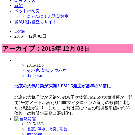
防災グッズ
避難
ペットの防災
にゃんにゃん防災教室
緊急時お役立ちサイト
Home
2015年 12月 03日
アーカイブ：2015年 12月 03日
2015/12/3
その他
,
防災ノウハウ
shinbosai
北京の大気汚染が深刻！PM2.5濃度が基準の28倍に
北京の大気汚染が深刻化 微粒子状物質PM2.5の大気濃度が一部
で1平方メートルあたり1000マイクログラム近くの数値に達し
たと報道がありました。 これは実に中国の環境基準値の約28
倍以上の数値で事態は深刻化し…
2015/12/3
地震
,
洪水
,
火災
,
竜巻
shinbosai