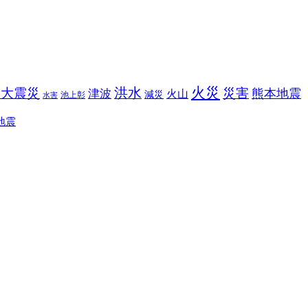
火災
洪水
本大震災
災害
熊本地震
津波
火山
減災
池上彰
水害
地震