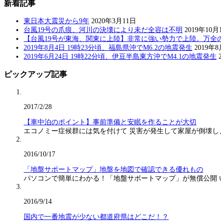
新着記事
東日本大震災から9年
2020年3月11日
台風19号の爪痕、河川の決壊により未だ全容は不明
2019年10月
【台風19号が東海、関東に上陸】非常に強い勢力で上陸。万全
2019年8月4日 19時23分頃、福島県沖でM6.2の地震発生
2019年
2019年6月24日 19時22分頃、伊豆半島東方沖でM4.1の地震発生
ピックアップ記事
2017/2/28
【車中泊のポイント】事前準備と安眠を作ることが大切
エコノミー症候群には気を付けて 災害が発生して家屋が倒壊し
2016/10/17
「地盤サポートマップ」地盤を地図で確認できる優れもの
パソコンで簡単にわかる！「地盤サポートマップ」が無償公開
2016/9/14
国内で一番地震が少ない都道府県はどこだ！？