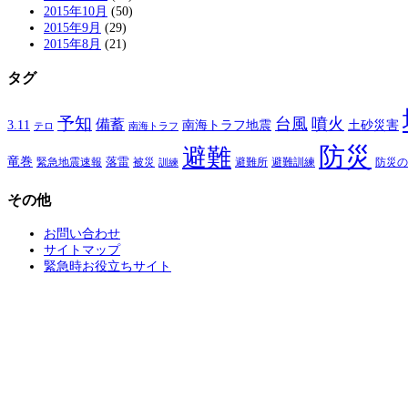
2015年10月
(50)
2015年9月
(29)
2015年8月
(21)
タグ
予知
台風
噴火
備蓄
南海トラフ地震
土砂災害
3.11
テロ
南海トラフ
防災
避難
竜巻
落雷
緊急地震速報
避難所
避難訓練
被災
防災の
訓練
その他
お問い合わせ
サイトマップ
緊急時お役立ちサイト