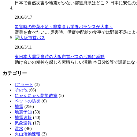
日本で自然災害や地震が少ない都道府県はどこ？ 日本に安住の
2016/8/17
災害時の野菜不足～非常食も栄養バランスが大事～
野菜を食べたい… 災害時、備蓄や配給の食事では野菜不足に
2016/3/11
東日本大震災当時の大阪市営バスの活動に感動
助け合いの精神を感じる素晴らしい活動 本日SNS等で話題に
カテゴリー
Jアラート
(3)
その他
(66)
にゃんにゃん防災教室
(5)
ペットの防災
(6)
地震
(256)
地震予知
(50)
地震速報
(40)
気象速報
(17)
洪水
(46)
火山活動速報
(3)