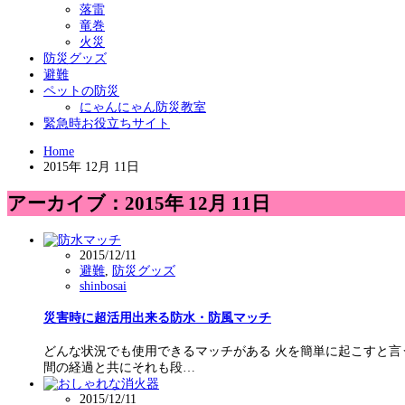
落雷
竜巻
火災
防災グッズ
避難
ペットの防災
にゃんにゃん防災教室
緊急時お役立ちサイト
Home
2015年 12月 11日
アーカイブ：2015年 12月 11日
2015/12/11
避難
,
防災グッズ
shinbosai
災害時に超活用出来る防水・防風マッチ
どんな状況でも使用できるマッチがある 火を簡単に起こすと言
間の経過と共にそれも段…
2015/12/11