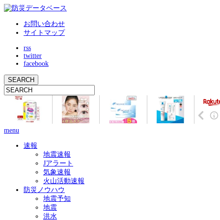
お問い合わせ
サイトマップ
rss
twitter
facebook
menu
速報
地震速報
Jアラート
気象速報
火山活動速報
防災ノウハウ
地震予知
地震
洪水