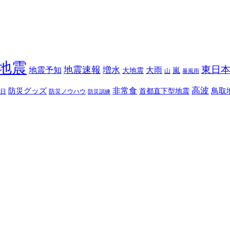
地震
東日
地震速報
増水
地震予知
大雨
嵐
大地震
山
暴風雨
高波
非常食
防災グッズ
首都直下型地震
鳥取
日
防災ノウハウ
防災訓練