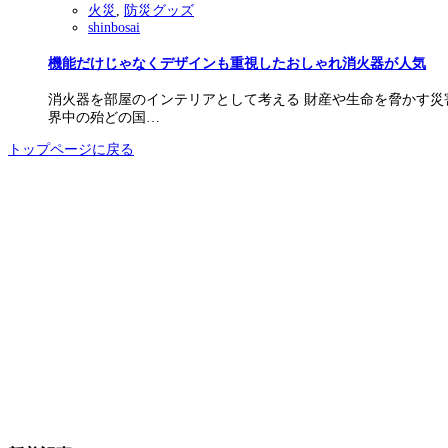
火災
,
防災グッズ
shinbosai
機能だけじゃなくデザインも重視したおしゃれ消火器が人気
消火器を部屋のインテリアとして考える 財産や生命を脅かす災
界中の殆どの国…
トップページに戻る