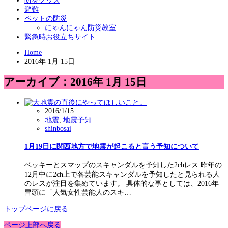
防災グッズ
避難
ペットの防災
にゃんにゃん防災教室
緊急時お役立ちサイト
Home
2016年 1月 15日
アーカイブ：2016年 1月 15日
2016/1/15
地震
,
地震予知
shinbosai
1月19日に関西地方で地震が起こると言う予知について
ベッキーとスマップのスキャンダルを予知した2chレス 昨年の
12月中に2ch上で各芸能スキャンダルを予知したと見られる人
のレスが注目を集めています。 具体的な事としては、2016年
冒頭に「人気女性芸能人のスキ…
トップページに戻る
ページ上部へ戻る