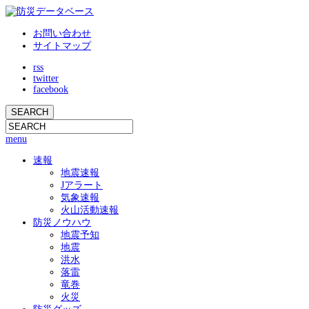
お問い合わせ
サイトマップ
rss
twitter
facebook
menu
速報
地震速報
Jアラート
気象速報
火山活動速報
防災ノウハウ
地震予知
地震
洪水
落雷
竜巻
火災