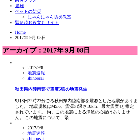
防災グッズ
避難
ペットの防災
にゃんにゃん防災教室
緊急時お役立ちサイト
Home
2017年 9月 08日
アーカイブ：2017年 9月 08日
2017/9/8
地震速報
shinbosai
秋田県内陸南部で震度5強の地震発生
9月8日22時23分ごろ秋田県内陸南部を震源とした地震がありま
した。 地震規模はM5.6、震源の深さ10km、最大震度4と推定
されています。 尚、この地震による津波の心配はありませ
ん。 この地震について、緊…
2017/9/8
地震速報
shinbosai