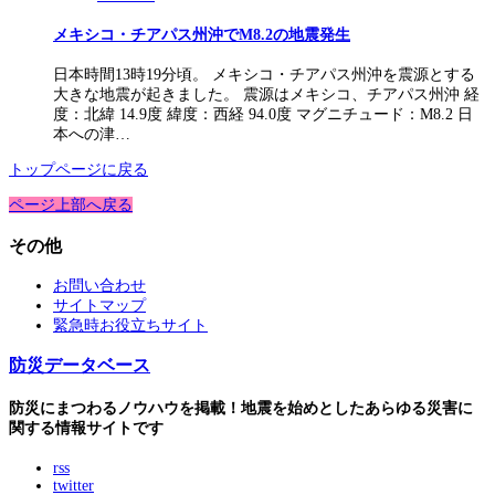
メキシコ・チアパス州沖でM8.2の地震発生
日本時間13時19分頃。 メキシコ・チアパス州沖を震源とする
大きな地震が起きました。 震源はメキシコ、チアパス州沖 経
度：北緯 14.9度 緯度：西経 94.0度 マグニチュード：M8.2 日
本への津…
トップページに戻る
ページ上部へ戻る
その他
お問い合わせ
サイトマップ
緊急時お役立ちサイト
防災データベース
防災にまつわるノウハウを掲載！地震を始めとしたあらゆる災害に
関する情報サイトです
rss
twitter