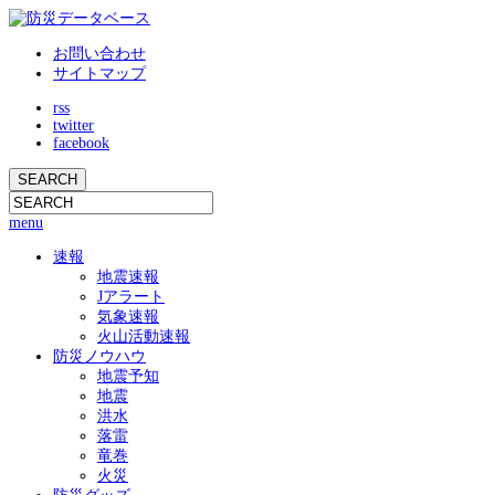
お問い合わせ
サイトマップ
rss
twitter
facebook
menu
速報
地震速報
Jアラート
気象速報
火山活動速報
防災ノウハウ
地震予知
地震
洪水
落雷
竜巻
火災