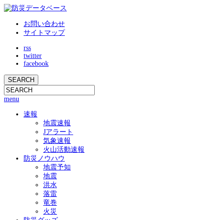
お問い合わせ
サイトマップ
rss
twitter
facebook
menu
速報
地震速報
Jアラート
気象速報
火山活動速報
防災ノウハウ
地震予知
地震
洪水
落雷
竜巻
火災