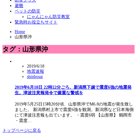
防災グッズ
避難
ペットの防災
にゃんにゃん防災教室
緊急時お役立ちサイト
Home
山形県沖
タグ：山形県沖
2019/6/18
地震速報
shinbosai
2019年6月18日 22時22分ごろ、新潟県下越で震度6強の地震発
生。津波注意報発令で厳重な警戒を
2019年5月25日15時20分頃、山形県沖でM6.8の地震が発生致し
ました。 新潟県村上市で震度6強を観測。新潟県など日本海側
にて津波注意報も出ています。 ・震度6弱 【山形県】 鶴岡市
・震度…
トップページに戻る