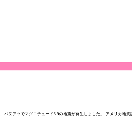
8分頃、バヌアツでマグニチュード6.9の地震が発生しました。 アメリカ