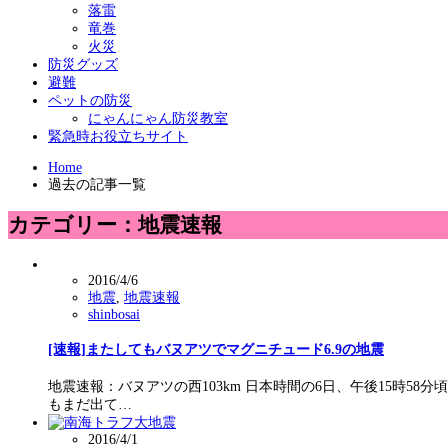
落雷
竜巻
火災
防災グッズ
避難
ペットの防災
にゃんにゃん防災教室
緊急時お役立ちサイト
Home
過去の記事一覧
カテゴリー：地震速報
2016/4/6
地震
,
地震速報
shinbosai
[速報]またしてもバヌアツでマグニチュード6.9の地震
地震速報：バヌアツの西103km 日本時間の6日、午後15時5
もまだ出て…
2016/4/1