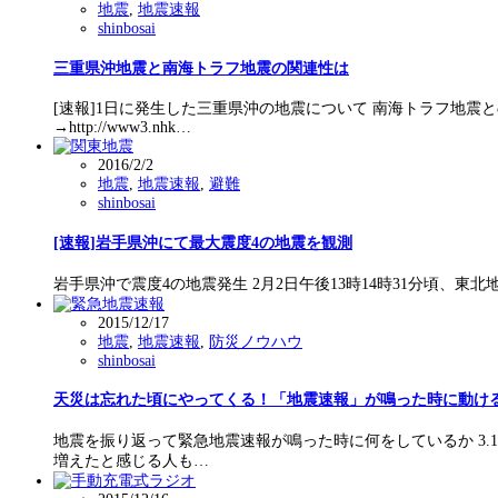
地震
,
地震速報
shinbosai
三重県沖地震と南海トラフ地震の関連性は
[速報]1日に発生した三重県沖の地震について 南海トラフ地
→http://www3.nhk…
2016/2/2
地震
,
地震速報
,
避難
shinbosai
[速報]岩手県沖にて最大震度4の地震を観測
岩手県沖で震度4の地震発生 2月2日午後13時14時31分頃、東北地
2015/12/17
地震
,
地震速報
,
防災ノウハウ
shinbosai
天災は忘れた頃にやってくる！「地震速報」が鳴った時に動け
地震を振り返って緊急地震速報が鳴った時に何をしているか 3
増えたと感じる人も…