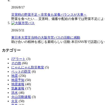
2016/8/17
災害時の野菜不足～非常食も栄養バランスが大事～
野菜を食べたい… 災害時、備蓄や配給の食事では野菜不足に
2016/3/11
東日本大震災当時の大阪市営バスの活動に感動
助け合いの精神を感じる素晴らしい活動 本日SNS等で話題に
カテゴリー
Jアラート
(3)
その他
(66)
にゃんにゃん防災教室
(5)
ペットの防災
(6)
地震
(256)
地震予知
(50)
地震速報
(40)
気象速報
(17)
洪水
(46)
火山活動速報
(3)
火災
(50)