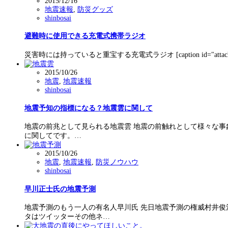
2015/12/16
地震速報
,
防災グッズ
shinbosai
避難時に使用できる充電式携帯ラジオ
災害時には持っていると重宝する充電式ラジオ [caption id="attachment_689" a
2015/10/26
地震
,
地震速報
shinbosai
地震予知の指標になる？地震雲に関して
地震の前兆として見られる地震雲 地震の前触れとして様々な事
に関してです。…
2015/10/26
地震
,
地震速報
,
防災ノウハウ
shinbosai
早川正士氏の地震予測
地震予測のもう一人の有名人早川氏 先日地震予測の権威村井俊
タはツイッターその他ネ…