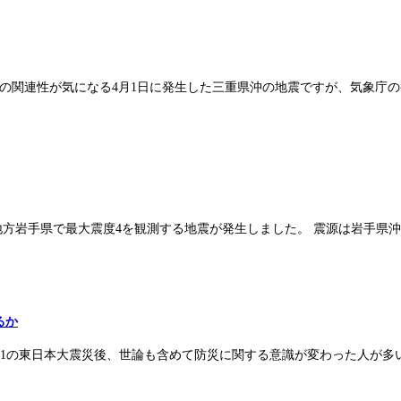
震との関連性が気になる4月1日に発生した三重県沖の地震ですが、気象
方岩手県で最大震度4を観測する地震が発生しました。 震源は岩手県沖で津波の心
るか
.11の東日本大震災後、世論も含めて防災に関する意識が変わった人が