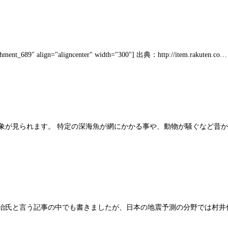
lign="aligncenter" width="300"] 出典：http://item.rakuten.co…
象が見られます。 特定の深海魚が網にかかる事や、動物が騒ぐなど昔
治氏と言う記事の中でも書きましたが、日本の地震予測の分野では村井