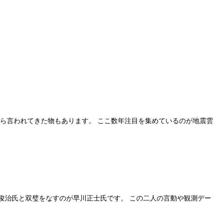
から言われてきた物もあります。 ここ数年注目を集めているのが地震雲
俊治氏と双璧をなすのが早川正士氏です。 この二人の言動や観測デー