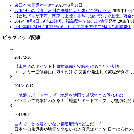
東日本大震災から9年
2020年3月11日
台風19号の爪痕、河川の決壊により未だ全容は不明
2019年10月
【台風19号が東海、関東に上陸】非常に強い勢力で上陸。万全
2019年8月4日 19時23分頃、福島県沖でM6.2の地震発生
2019年
2019年6月24日 19時22分頃、伊豆半島東方沖でM4.1の地震発生
ピックアップ記事
2017/2/28
【車中泊のポイント】事前準備と安眠を作ることが大切
エコノミー症候群には気を付けて 災害が発生して家屋が倒壊し
2016/10/17
「地盤サポートマップ」地盤を地図で確認できる優れもの
パソコンで簡単にわかる！「地盤サポートマップ」が無償公開
2016/9/14
国内で一番地震が少ない都道府県はどこだ！？
日本で自然災害や地震が少ない都道府県はどこ？ 日本に安住の