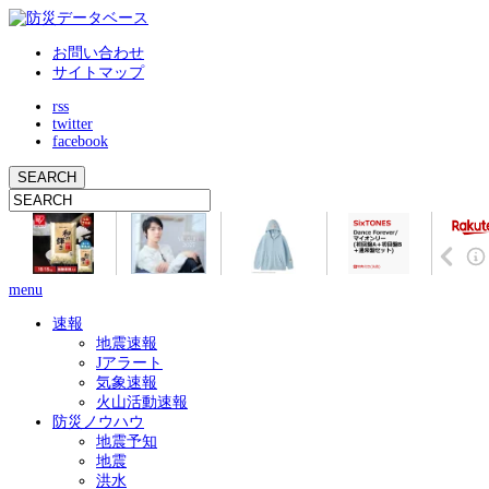
お問い合わせ
サイトマップ
rss
twitter
facebook
menu
速報
地震速報
Jアラート
気象速報
火山活動速報
防災ノウハウ
地震予知
地震
洪水