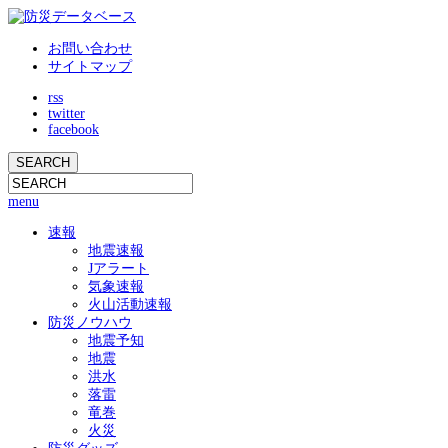
お問い合わせ
サイトマップ
rss
twitter
facebook
menu
速報
地震速報
Jアラート
気象速報
火山活動速報
防災ノウハウ
地震予知
地震
洪水
落雷
竜巻
火災