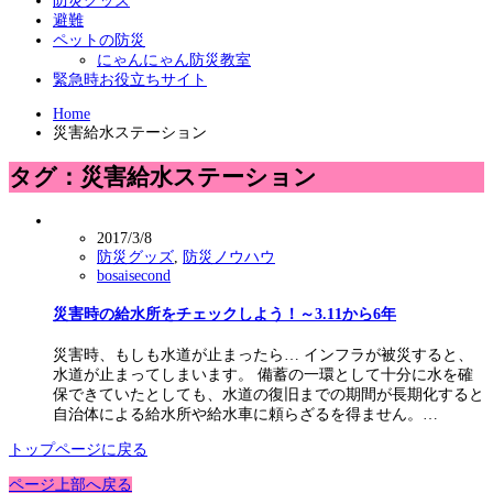
防災グッズ
避難
ペットの防災
にゃんにゃん防災教室
緊急時お役立ちサイト
Home
災害給水ステーション
タグ：災害給水ステーション
2017/3/8
防災グッズ
,
防災ノウハウ
bosaisecond
災害時の給水所をチェックしよう！～3.11から6年
災害時、もしも水道が止まったら… インフラが被災すると、
水道が止まってしまいます。 備蓄の一環として十分に水を確
保できていたとしても、水道の復旧までの期間が長期化すると
自治体による給水所や給水車に頼らざるを得ません。…
トップページに戻る
ページ上部へ戻る