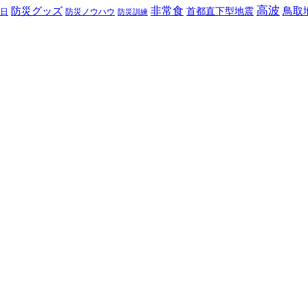
高波
非常食
防災グッズ
首都直下型地震
鳥取
日
防災ノウハウ
防災訓練