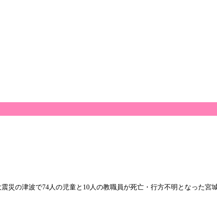
大震災の津波で74人の児童と10人の教職員が死亡・行方不明となった宮