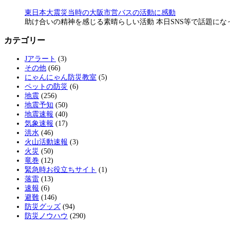
東日本大震災当時の大阪市営バスの活動に感動
助け合いの精神を感じる素晴らしい活動 本日SNS等で話題に
カテゴリー
Jアラート
(3)
その他
(66)
にゃんにゃん防災教室
(5)
ペットの防災
(6)
地震
(256)
地震予知
(50)
地震速報
(40)
気象速報
(17)
洪水
(46)
火山活動速報
(3)
火災
(50)
竜巻
(12)
緊急時お役立ちサイト
(1)
落雷
(13)
速報
(6)
避難
(146)
防災グッズ
(94)
防災ノウハウ
(290)