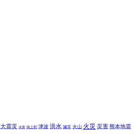
火災
洪水
本大震災
災害
熊本地震
津波
火山
減災
池上彰
水害