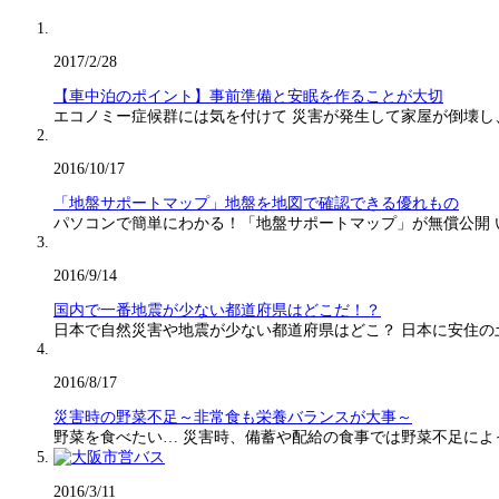
2017/2/28
【車中泊のポイント】事前準備と安眠を作ることが大切
エコノミー症候群には気を付けて 災害が発生して家屋が倒壊し
2016/10/17
「地盤サポートマップ」地盤を地図で確認できる優れもの
パソコンで簡単にわかる！「地盤サポートマップ」が無償公開
2016/9/14
国内で一番地震が少ない都道府県はどこだ！？
日本で自然災害や地震が少ない都道府県はどこ？ 日本に安住の
2016/8/17
災害時の野菜不足～非常食も栄養バランスが大事～
野菜を食べたい… 災害時、備蓄や配給の食事では野菜不足に
2016/3/11