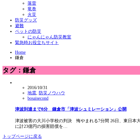
落雷
竜巻
火災
防災グッズ
避難
ペットの防災
にゃんにゃん防災教室
緊急時お役立ちサイト
Home
鎌倉
タグ：鎌倉
2016/10/31
地震
,
防災ノウハウ
bosaisecond
津波到達まで8分 鎌倉市「津波シュミレーション」公開
津波被害の大川小学校の判決 悔やまれる7分間 26日、東日本
に計23億円の損害賠償を…
トップページに戻る