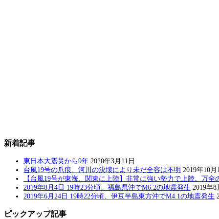
新着記事
東日本大震災から9年
2020年3月11日
台風19号の爪痕、河川の決壊により未だ全容は不明
2019年10月
【台風19号が東海、関東に上陸】非常に強い勢力で上陸。万全
2019年8月4日 19時23分頃、福島県沖でM6.2の地震発生
2019年
2019年6月24日 19時22分頃、伊豆半島東方沖でM4.1の地震発生
ピックアップ記事