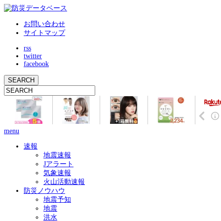
お問い合わせ
サイトマップ
rss
twitter
facebook
menu
速報
地震速報
Jアラート
気象速報
火山活動速報
防災ノウハウ
地震予知
地震
洪水