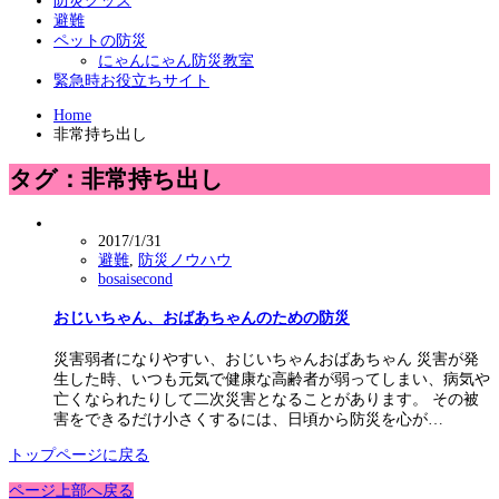
防災グッズ
避難
ペットの防災
にゃんにゃん防災教室
緊急時お役立ちサイト
Home
非常持ち出し
タグ：非常持ち出し
2017/1/31
避難
,
防災ノウハウ
bosaisecond
おじいちゃん、おばあちゃんのための防災
災害弱者になりやすい、おじいちゃんおばあちゃん 災害が発
生した時、いつも元気で健康な高齢者が弱ってしまい、病気や
亡くなられたりして二次災害となることがあります。 その被
害をできるだけ小さくするには、日頃から防災を心が…
トップページに戻る
ページ上部へ戻る