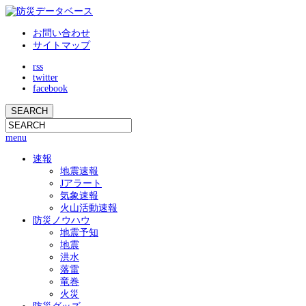
お問い合わせ
サイトマップ
rss
twitter
facebook
menu
速報
地震速報
Jアラート
気象速報
火山活動速報
防災ノウハウ
地震予知
地震
洪水
落雷
竜巻
火災