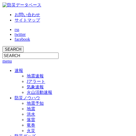
お問い合わせ
サイトマップ
rss
twitter
facebook
menu
速報
地震速報
Jアラート
気象速報
火山活動速報
防災ノウハウ
地震予知
地震
洪水
落雷
竜巻
火災