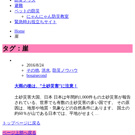
防災グッズ
避難
ペットの防災
にゃんにゃん防災教室
緊急時お役立ちサイト
Home
崖
タグ：崖
2016/8/24
その他
,
洪水
,
防災ノウハウ
bosaisecond
大雨の後は、”土砂災害”に注意！
土砂災害大国、日本 日本は年間約1,000件もの土砂災害が報告
されている、世界でも有数の土砂災害の多い国です。 その原
因は、地形や地質・気象などの自然条件にあります。 国土の
約60％が山である日本では、平地がせまく…
トップページに戻る
ページ上部へ戻る