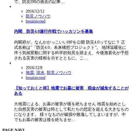
で、防災DBの過去の記事…
2016/12/12
防災ノウハウ
bosaisecond
内閣 防災4.0遂行作戦でハッカソンを募集
内閣府が、なんかかっこいいHPを公開 防災4.0ってなに？ 正
式名称は”「防災4.0」未来構想プロジェクト”。 地球温暖化に
伴う気候変動に関する科学的知見を踏まえ、今後激甚化が予想
される災害の様相を示すとともに、こ…
2016/12/8
地震
,
洪水
,
防災ノウハウ
bosaisecond
【知っておくと得】地震でお墓に被害 税金が減免することが
ある
大地震による、お墓の被害が後を絶ちません 地震を始めとし
た自然災害の被害は時として私たちの想定を超える大きなもの
になります。 様々なものが破損や散逸してしまいますが、中
でもお墓の被害は後を絶ちませ…
PAGE NAVI