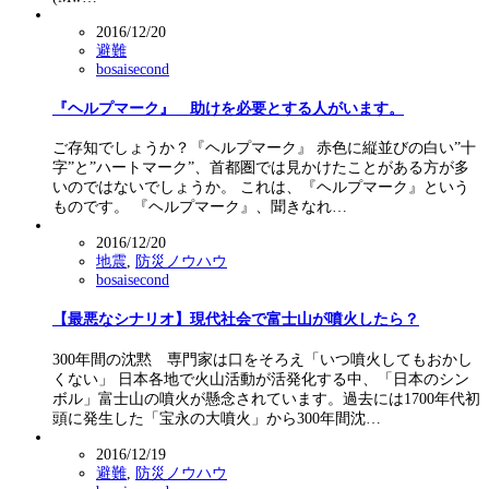
2016/12/20
避難
bosaisecond
『ヘルプマーク』 助けを必要とする人がいます。
ご存知でしょうか？『ヘルプマーク』 赤色に縦並びの白い”十
字”と”ハートマーク”、首都圏では見かけたことがある方が多
いのではないでしょうか。 これは、『ヘルプマーク』という
ものです。 『ヘルプマーク』、聞きなれ…
2016/12/20
地震
,
防災ノウハウ
bosaisecond
【最悪なシナリオ】現代社会で富士山が噴火したら？
300年間の沈黙 専門家は口をそろえ「いつ噴火してもおかし
くない」 日本各地で火山活動が活発化する中、「日本のシン
ボル」富士山の噴火が懸念されています。過去には1700年代初
頭に発生した「宝永の大噴火」から300年間沈…
2016/12/19
避難
,
防災ノウハウ