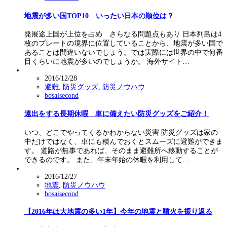
地震が多い国TOP10 いったい日本の順位は？
発展途上国が上位を占め さらなる問題点もあり 日本列島は4
枚のプレートの境界に位置していることから、地震が多い国で
あることは間違いないでしょう。では実際には世界の中で何番
目くらいに地震が多いのでしょうか。 海外サイト…
2016/12/28
避難
,
防災グッズ
,
防災ノウハウ
bosaisecond
遠出をする長期休暇 車に備えたい防災グッズをご紹介！
いつ、どこでやってくるかわからない災害 防災グッズは家の
中だけではなく、車にも積んでおくとスムーズに避難ができま
す。 道路が無事であれば、そのまま避難所へ移動することが
できるのです。 また、年末年始の休暇を利用して…
2016/12/27
地震
,
防災ノウハウ
bosaisecond
【2016年は大地震の多い1年】今年の地震と噴火を振り返る