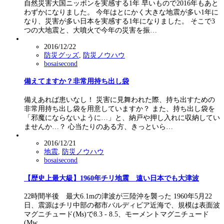
自然災害大国ニッポンを実感する1年 早いもので2016年もあと
わずかになりました。 今年はとにかく大きな地震が多い1年に
なり、災害が多い日本を実感する1年になりました。 そこで3
つの大地震と、大噴火で今年の災害を振…
2016/12/22
防災グッズ
,
防災ノウハウ
bosaisecond
備えてますか？非常用持ち出し袋
備えあれば患いなし！ 災害に見舞われた際、持ち出すための
非常用持ち出し袋を用意していますか？ また、持ち出し袋を
「邪魔にならないように…」と、納戸や押し入れに収納してい
ませんか…？ 心当たりのある方、きっといら…
2016/12/21
地震
,
防災ノウハウ
bosaisecond
【歴史上最大級】1960年チリ地震 遠い日本でも大津波
22時間半後 最大6.1mの津波が三陸沖を襲った 1960年5月22
日、震源はチリ中部の都市バルディビア近海で、規模は表面波
マグニチュード(Ms)で8.3 - 8.5、モーメントマグニチュード
(Mw…