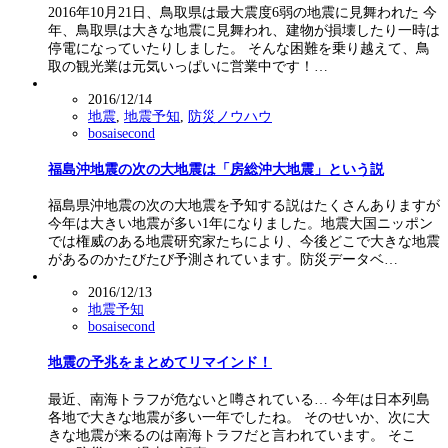
2016年10月21日、鳥取県は最大震度6弱の地震に見舞われた 今
年、鳥取県は大きな地震に見舞われ、建物が損壊したり一時は
停電になっていたりしました。 そんな困難を乗り越えて、鳥
取の観光業は元気いっぱいに営業中です！…
2016/12/14
地震
,
地震予知
,
防災ノウハウ
bosaisecond
福島沖地震の次の大地震は「房総沖大地震」という説
福島県沖地震の次の大地震を予知する説はたくさんありますが
今年は大きい地震が多い1年になりました。地震大国ニッポン
では権威のある地震研究家たちにより、今後どこで大きな地震
があるのかたびたび予測されています。防災データベ…
2016/12/13
地震予知
bosaisecond
地震の予兆をまとめてリマインド！
最近、南海トラフが危ないと噂されている… 今年は日本列島
各地で大きな地震が多い一年でしたね。 そのせいか、次に大
きな地震が来るのは南海トラフだと言われています。 そこ