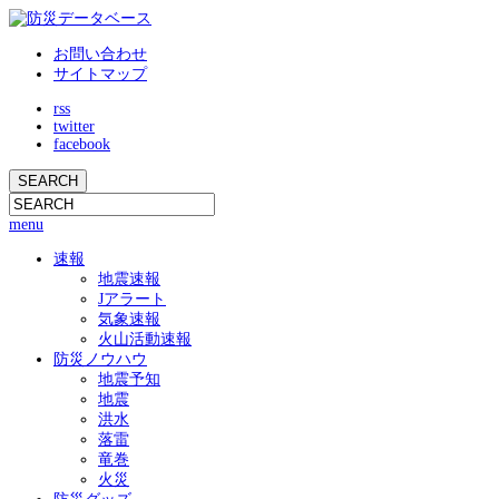
お問い合わせ
サイトマップ
rss
twitter
facebook
menu
速報
地震速報
Jアラート
気象速報
火山活動速報
防災ノウハウ
地震予知
地震
洪水
落雷
竜巻
火災