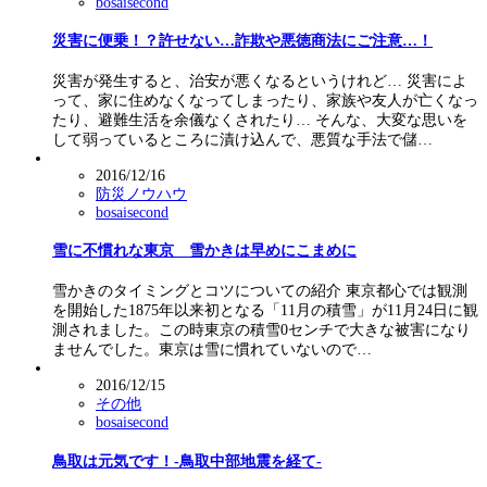
bosaisecond
災害に便乗！？許せない…詐欺や悪徳商法にご注意…！
災害が発生すると、治安が悪くなるというけれど… 災害によ
って、家に住めなくなってしまったり、家族や友人が亡くなっ
たり、避難生活を余儀なくされたり… そんな、大変な思いを
して弱っているところに漬け込んで、悪質な手法で儲…
2016/12/16
防災ノウハウ
bosaisecond
雪に不慣れな東京 雪かきは早めにこまめに
雪かきのタイミングとコツについての紹介 東京都心では観測
を開始した1875年以来初となる「11月の積雪」が11月24日に観
測されました。この時東京の積雪0センチで大きな被害になり
ませんでした。東京は雪に慣れていないので…
2016/12/15
その他
bosaisecond
鳥取は元気です！-鳥取中部地震を経て-