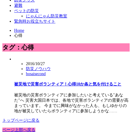
防災グッズ
避難
ペットの防災
にゃんにゃん防災教室
緊急時お役立ちサイト
Home
心得
タグ：心得
2016/10/27
防災ノウハウ
bosaisecond
被災地で災害ボランティア！心得10か条と気を付けること
被災地の災害ボランティアに参加したいと考えている"あな
た"へ 災害大国日本では、各地で災害ボランティアの需要が高
まっています。 今までに興味がなかった人も、もしゆかりの
地が被災していたらボランティアに参加しようかな……
トップページに戻る
ページ上部へ戻る