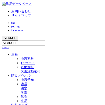
お問い合わせ
サイトマップ
rss
twitter
facebook
menu
速報
地震速報
Jアラート
気象速報
火山活動速報
防災ノウハウ
地震予知
地震
洪水
落雷
竜巻
火災