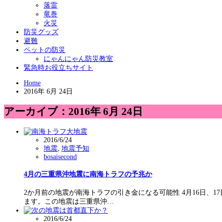
落雷
竜巻
火災
防災グッズ
避難
ペットの防災
にゃんにゃん防災教室
緊急時お役立ちサイト
Home
2016年 6月 24日
アーカイブ：2016年 6月 24日
2016/6/24
地震
,
地震予知
bosaisecond
4月の三重県沖地震に南海トラフの予兆か
2か月前の地震が南海トラフの引き金になる可能性 4月16日、
ます。この地震は三重県沖…
2016/6/24