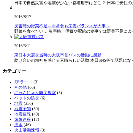
日本で自然災害や地震が少ない都道府県はどこ？ 日本に安住の
2016/8/17
災害時の野菜不足～非常食も栄養バランスが大事～
野菜を食べたい… 災害時、備蓄や配給の食事では野菜不足に
2016/3/11
東日本大震災当時の大阪市営バスの活動に感動
助け合いの精神を感じる素晴らしい活動 本日SNS等で話題に
カテゴリー
Jアラート
(3)
その他
(66)
にゃんにゃん防災教室
(5)
ペットの防災
(6)
地震
(256)
地震予知
(50)
地震速報
(40)
気象速報
(17)
洪水
(46)
火山活動速報
(3)