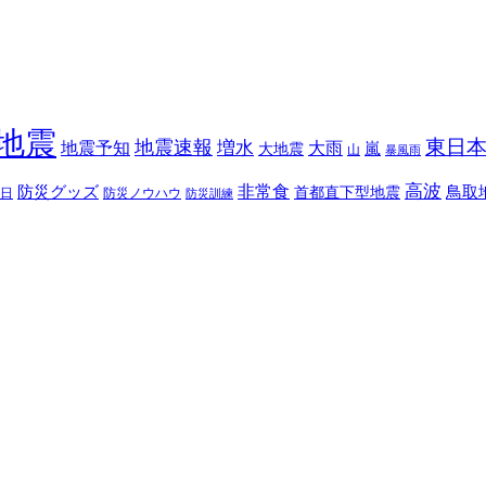
地震
東日
地震速報
増水
地震予知
大雨
嵐
大地震
山
暴風雨
高波
非常食
防災グッズ
首都直下型地震
鳥取
日
防災ノウハウ
防災訓練