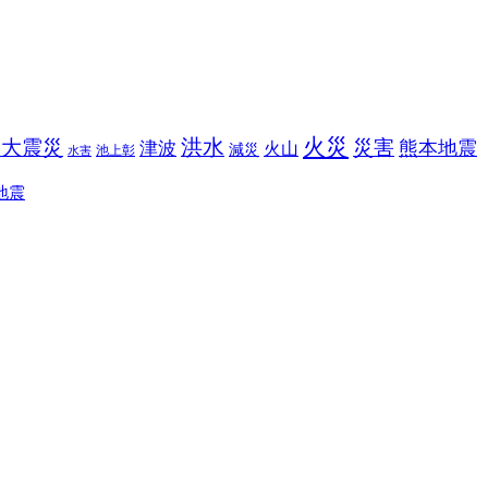
火災
洪水
本大震災
災害
熊本地震
津波
火山
減災
池上彰
水害
地震