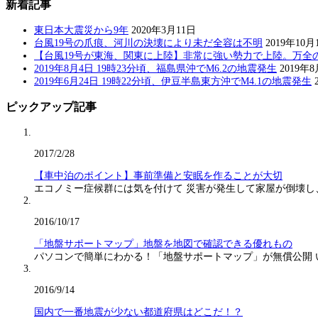
新着記事
東日本大震災から9年
2020年3月11日
台風19号の爪痕、河川の決壊により未だ全容は不明
2019年10月
【台風19号が東海、関東に上陸】非常に強い勢力で上陸。万全
2019年8月4日 19時23分頃、福島県沖でM6.2の地震発生
2019年
2019年6月24日 19時22分頃、伊豆半島東方沖でM4.1の地震発生
ピックアップ記事
2017/2/28
【車中泊のポイント】事前準備と安眠を作ることが大切
エコノミー症候群には気を付けて 災害が発生して家屋が倒壊し
2016/10/17
「地盤サポートマップ」地盤を地図で確認できる優れもの
パソコンで簡単にわかる！「地盤サポートマップ」が無償公開
2016/9/14
国内で一番地震が少ない都道府県はどこだ！？