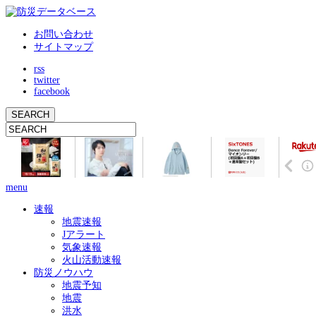
お問い合わせ
サイトマップ
rss
twitter
facebook
menu
速報
地震速報
Jアラート
気象速報
火山活動速報
防災ノウハウ
地震予知
地震
洪水