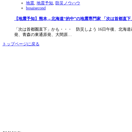
地震
,
地震予知
,
防災ノウハウ
bosaisecond
【地震予知】熊本→北海道“的中”の地震専門家 「次は首都直下
「次は首都圏直下」かも・・・ 防災しよう 16日午後、北海
発、青森の東通原発、大間原…
トップページに戻る