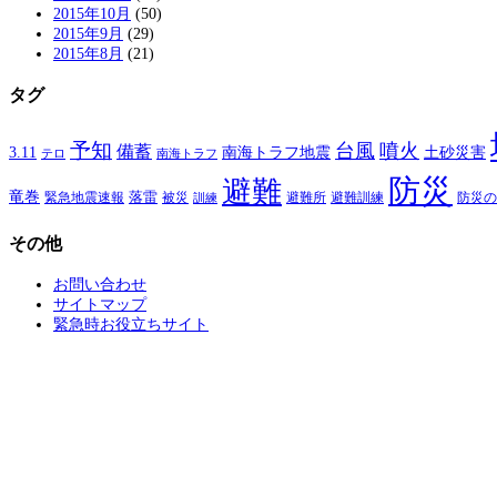
2015年10月
(50)
2015年9月
(29)
2015年8月
(21)
タグ
予知
台風
噴火
備蓄
南海トラフ地震
土砂災害
3.11
テロ
南海トラフ
防災
避難
竜巻
落雷
緊急地震速報
避難所
避難訓練
被災
防災の
訓練
その他
お問い合わせ
サイトマップ
緊急時お役立ちサイト