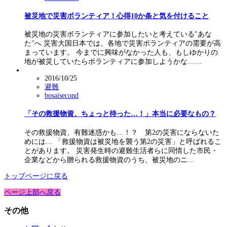
被災地で災害ボランティア！心得10か条と気を付けること
被災地の災害ボランティアに参加したいと考えている"あな
た"へ 災害大国日本では、各地で災害ボランティアの需要が高
まっています。 今までに興味がなかった人も、もしゆかりの
地が被災していたらボランティアに参加しようかな……
2016/10/25
避難
bosaisecond
「その救援物資、ちょっと待った…！」本当に必要なもの？
その救援物資、有難迷惑かも…！？ 第2の災害にならないた
めには… 「救援物資は被災地を襲う第2の災害」と呼ばれるこ
とがあります。 災害発生時の避難生活者らに同情した市民・
企業などから贈られる救援物資のうち、被災地のニ…
トップページに戻る
ページ上部へ戻る
その他