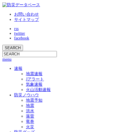
お問い合わせ
サイトマップ
rss
twitter
facebook
menu
速報
地震速報
Jアラート
気象速報
火山活動速報
防災ノウハウ
地震予知
地震
洪水
落雷
竜巻
火災