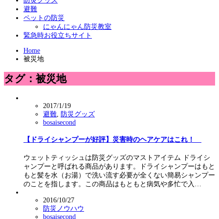
防災グッズ
避難
ペットの防災
にゃんにゃん防災教室
緊急時お役立ちサイト
Home
被災地
タグ：被災地
2017/1/19
避難
,
防災グッズ
bosaisecond
【ドライシャンプーが好評】災害時のヘアケアはこれ！
ウェットティッシュは防災グッズのマストアイテム ドライシ
ャンプーと呼ばれる商品があります。ドライシャンプーはもと
もと髪を水（お湯）で洗い流す必要が全くない簡易シャンプー
のことを指します。この商品はもともと病気や多忙で入…
2016/10/27
防災ノウハウ
bosaisecond