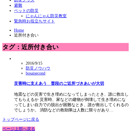
防災グッズ
避難
ペットの防災
にゃんにゃん防災教室
緊急時お役立ちサイト
Home
近所付き合い
タグ：近所付き合い
2016/9/15
防災ノウハウ
bosaisecond
災害時に支えあう 普段のご近所づきあいが大切
地震などの災害で生き埋めになってしまったとき、誰に救出し
てもらえるか 災害時、家などの建物が倒壊して生き埋めにな
ってしまい自力での脱出が困難なとき、誰が救出してくれるの
でしょうか。 消防などの救助隊は人数に限りがあり…
トップページに戻る
ページ上部へ戻る