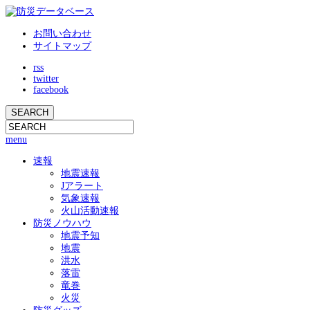
お問い合わせ
サイトマップ
rss
twitter
facebook
menu
速報
地震速報
Jアラート
気象速報
火山活動速報
防災ノウハウ
地震予知
地震
洪水
落雷
竜巻
火災