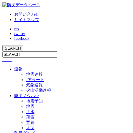
お問い合わせ
サイトマップ
rss
twitter
facebook
menu
速報
地震速報
Jアラート
気象速報
火山活動速報
防災ノウハウ
地震予知
地震
洪水
落雷
竜巻
火災