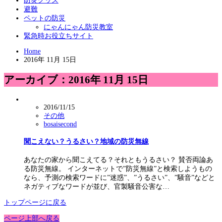
防災グッズ
避難
ペットの防災
にゃんにゃん防災教室
緊急時お役立ちサイト
Home
2016年 11月 15日
アーカイブ：2016年 11月 15日
2016/11/15
その他
bosaisecond
聞こえない？うるさい？地域の防災無線
あなたの家から聞こえてる？それともうるさい？ 賛否両論あ
る防災無線。 インターネットで”防災無線”と検索しようもの
なら、予測の検索ワードに”迷惑”、”うるさい”、”騒音”などと
ネガティブなワードが並び、官製騒音公害な…
トップページに戻る
ページ上部へ戻る