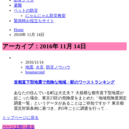
防災グッズ
避難
ペットの防災
にゃんにゃん防災教室
緊急時お役立ちサイト
Home
2016年 11月 14日
アーカイブ：2016年 11月 14日
2016/11/14
地震
,
火災
,
防災ノウハウ
bosaisecond
首都直下型地震で危険な地域・駅のワーストランキング
あなたの住んでいる町は大丈夫？ 大規模な都市直下型地震が
起こった場合、東京23区の危険度をまとめた「地域危険度測定
調査一覧」というデータがあることはご存知ですか？ 東京都
震災対策条例に基づき、約5年ごとに調査を行って…
トップページに戻る
ページ上部へ戻る