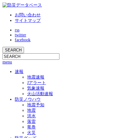
お問い合わせ
サイトマップ
rss
twitter
facebook
menu
速報
地震速報
Jアラート
気象速報
火山活動速報
防災ノウハウ
地震予知
地震
洪水
落雷
竜巻
火災