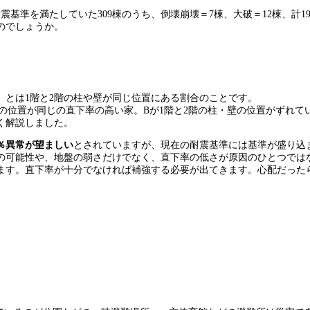
震基準を満たしていた309棟のうち、倒壊崩壊＝7棟、大破＝12棟、計
のでしょうか。
」とは1階と2階の柱や壁が同じ位置にある割合のことです。
壁の位置が同じの直下率の高い家。Bが1階と2階の柱・壁の位置がずれ
く解説しました。
0％異常が望ましい
とされていますが、現在の耐震基準には基準が盛り込
の可能性や、地盤の弱さだけでなく、直下率の低さが原因のひとつでは
ます。直下率が十分でなければ補強する必要が出てきます。心配だった