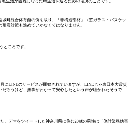
自宅生活が困難になった時生活を送るための場所のことです。
益城町総合体育館の例を取り、「非構造部材」（窓ガラス・バスケッ
の耐震対策も進めていかなくてはなりません。
違うところです。
にLINEのサービスが開始されていますが、LINEじゃ東日本大震災
いだろうけど、無事がわかって安心したという声が聴かれたそうで
た。デマをツイートした神奈川県に住む20歳の男性は「偽計業務妨害