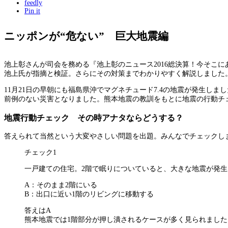
feedly
Pin it
ニッポンが“危ない” 巨大地震編
池上彰さんが司会を務める『池上彰のニュース2016総決算！今そこに
池上氏が指摘と検証。さらにその対策までわかりやすく解説しました
11月21日の早朝にも福島県沖でマグネチュード7.4の地震が発生しま
前例のない災害となりました。熊本地震の教訓をもとに地震の行動チ
地震行動チェック その時アナタならどうする？
答えられて当然という大変やさしい問題を出題。みんなでチェックし
チェック1
一戸建ての住宅。2階で眠りについていると、大きな地震が発
A：そのまま2階にいる
B：出口に近い1階のリビングに移動する
答えはA
熊本地震では1階部分が押し潰されるケースが多く見られました