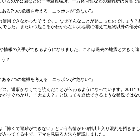
ているのが公園などの一時避難場所。一方体育館などの避難所は災害で
こにある7つの危機を考える！ニッポンが“危ない”』
され使用できなかったそうです。なぜそんなことが起こったのでしょう？
んでした。またいつ起こるかわからない大地震に備えて建物以外の部分
否の確認や情報の入手ができるようになりました。これは過去の地震と大きく
ょう？
こにある7つの危機を考える！ニッポンが“危ない”』
。返事がなくても読んだことが伝わるようになっています。2011年6月
かがすぐわかり、「大丈夫？」と送って今返信できるような状況ではな
「怖くて避難ができない」という苦情が100件以上入り混乱を招きまし
が入ってくる中で、デマを見破る方法を解説しました。