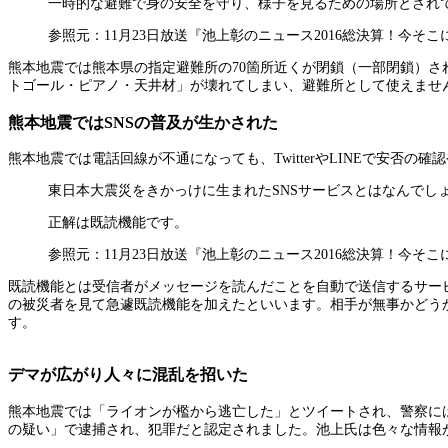
一時的な避難で身の安全を守り、様子を見るための場所とされ
参照元：11月23日放送『池上彰のニュース2016総決算！今そ
熊本地震では熊本県の指定避難所の70箇所近くが閉鎖（一部閉鎖）
トゴール・ピアノ・天井材」が壊れてしまい、避難所として使えませ
熊本地震ではSNSの普及が生かされた
熊本地震では電話回線が不通になっても、TwitterやLINEで安
東日本大震災をきかっけに生まれたSNSサービスとはなんでし
正解は既読機能です。
参照元：11月23日放送『池上彰のニュース2016総決算！今そ
既読機能とは受信者がメッセージを読んだことを自動で送信するサービス
の被災者を見て急遽既読機能を加えたといいます。相手が無事かどう
す。
デマが広がり人々に混乱を招いた
熊本地震では「ライオンが檻から逃亡した」とツイートされ、警察には
の疑い」で逮捕され、犯罪だと認定されました。池上氏は色々な情報