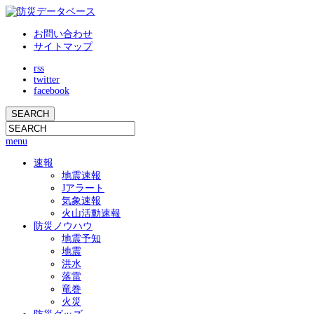
お問い合わせ
サイトマップ
rss
twitter
facebook
menu
速報
地震速報
Jアラート
気象速報
火山活動速報
防災ノウハウ
地震予知
地震
洪水
落雷
竜巻
火災