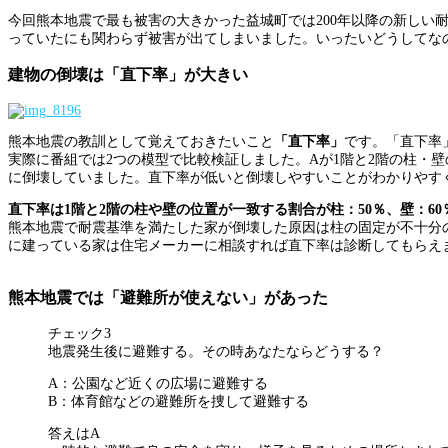
今回熊本地震で最も被害の大きかった益城町では200年以降の新しい耐
っていたにも関わらず被害が出てしまいました。いったいどうしてな
建物の倒壊は「直下率」が大きい
熊本地震の教訓として覚えておきたいこと
「直下率」
です。「直下率
実際に番組では2つの模型で比較検証しました。Aが1階と2階の柱・
に倒壊していました。直下率が低いと倒壊しやすいことがわかりやす
直下率は1階と2階の柱や壁の位置が一致する割合が柱：50％、壁：6
熊本地震で耐震基準を満たした家が倒壊した原因は柱の固定が不十分
に建っている家は住宅メーカーに相談すれば直下率は診断してもらえ
熊本地震では「避難所が使えない」があった
チェック3
地震発生後に避難する。その時あなたならどうする？
A：公園など近くの広場に避難する
B：体育館などの避難所を捜して避難する
答えはA