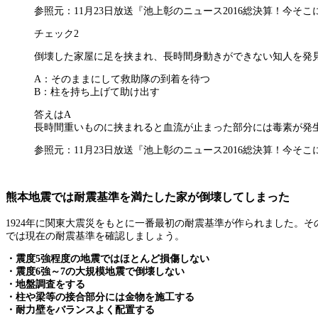
参照元：11月23日放送『池上彰のニュース2016総決算！今そ
チェック2
倒壊した家屋に足を挟まれ、長時間身動きができない知人を発
A：そのままにして救助隊の到着を待つ
B：柱を持ち上げて助け出す
答えはA
長時間重いものに挟まれると血流が止まった部分には毒素が発
参照元：11月23日放送『池上彰のニュース2016総決算！今そ
熊本地震では耐震基準を満たした家が倒壊してしまった
1924年に関東大震災をもとに一番最初の耐震基準が作られました。
では現在の耐震基準を確認しましょう。
・震度5強程度の地震ではほとんど損傷しない
・震度6強～7の大規模地震で倒壊しない
・地盤調査をする
・柱や梁等の接合部分には金物を施工する
・耐力壁をバランスよく配置する