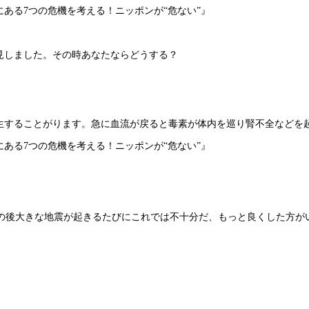
こにある7つの危機を考える！ニッポンが“危ない”』
見しました。その時あなたならどうする？
生することがります。急に血流が戻ると毒素が体内を巡り腎不全などを
こにある7つの危機を考える！ニッポンが“危ない”』
その後大きな地震が起きるたびにこれでは不十分だ、もっと良くした方