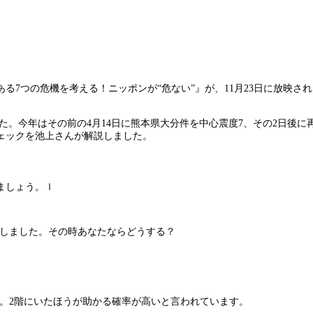
ある7つの危機を考える！ニッポンが“危ない”』が、11月23日に放映
。
した。今年はその前の4月14日に熊本県大分件を中心震度7、その2日後
ェックを池上さんが解説しました。
ましょう。ｌ
生しました。その時あなたならどうする？
。2階にいたほうが助かる確率が高いと言われています。