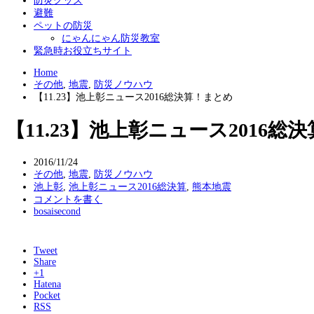
防災グッズ
避難
ペットの防災
にゃんにゃん防災教室
緊急時お役立ちサイト
Home
その他
,
地震
,
防災ノウハウ
【11.23】池上彰ニュース2016総決算！まとめ
【11.23】池上彰ニュース2016総
2016/11/24
その他
,
地震
,
防災ノウハウ
池上彰
,
池上彰ニュース2016総決算
,
熊本地震
コメントを書く
bosaisecond
Tweet
Share
+1
Hatena
Pocket
RSS