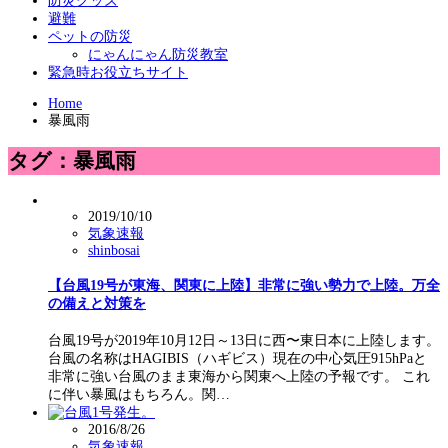
防災グッズ
避難
ペットの防災
にゃんにゃん防災教室
緊急時お役立ちサイト
Home
暴風雨
タグ：暴風雨
2019/10/10
気象速報
shinbosai
【台風19号が東海、関東に上陸】非常に強い勢力で上陸。万全
の備えと対策を
台風19号が2019年10月12日～13日に西〜東日本に上陸します。
台風の名称はHAGIBIS（ハギビス）現在の中心気圧915hPaと
非常に強い台風のまま東海から関東へ上陸の予報です。 これ
に伴い暴風はもちろん。関…
2016/8/26
気象速報