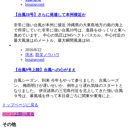
bosaisecond
【台風10号】さらに発達して本州接近か
非常に強い台風が本州に接近 沖縄県の大東島地方の南の海上
で停滞していた非常に強い台風10号は、進路をゆっくりと東へ
進めています。 中心の気圧は945ヘクトパスカル、中心付近の
最大風速は45メートル、最大瞬間風速は60…
2016/8/22
洪水
,
防災ノウハウ
bosaisecond
【台風9号上陸】台風への心がまえ
台風シーズン、到来 今年もやって参りました、台風シーズ
ン。 梅雨明けが遅いせいか、例年より遅れ気味のスタートと
なりました。 伊豆諸島の三宅島付近を北上してきた強い台風
９号は、暴風域を伴って本日昼ごろに関東や東海に上…
トップページに戻る
ページ上部へ戻る
その他