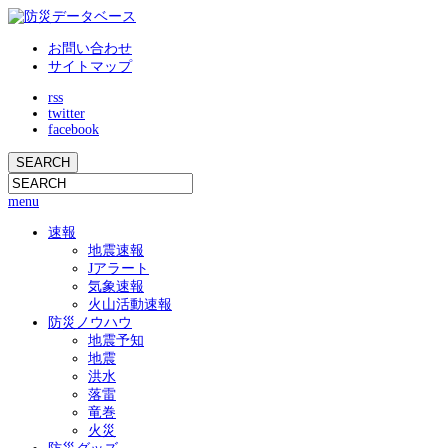
お問い合わせ
サイトマップ
rss
twitter
facebook
menu
速報
地震速報
Jアラート
気象速報
火山活動速報
防災ノウハウ
地震予知
地震
洪水
落雷
竜巻
火災