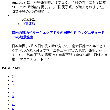
Android）に、災害発生時だけでなく、普段の備えにも役に立
つ、5つの新機能を提供する「防災手帳」が追加されました。
防災手帳の5つの機能 …
2019/2/22
地震速報
南米西部のペルーとエクアドルの国境付近でマグニチュード
7.7の地震発生
日本時間、2月22日午後７時17分ごろ、南米西部のペルーとエ
クアドルの国境付近でマグニチュード7.7の地震が発生いたし
ました。 気象庁発表 震源地：南米西部（南緯2.3度、西経76.9
度） マグニチュード：7.…
PAGE NAVI
1
2
3
4
5
6
…
20
»