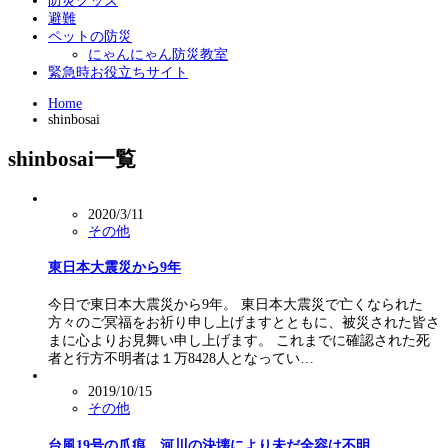
防災グッズ
避難
ペットの防災
にゃんにゃん防災教室
緊急時お役立ちサイト
Home
shinbosai
shinbosai一覧
2020/3/11
その他
東日本大震災から9年
今日で東日本大震災から9年。 東日本大震災で亡くなられた
方々のご冥福をお祈り申し上げますとともに、被災された皆さ
まに心よりお見舞い申し上げます。 これまでに確認された死
者と行方不明者は１万8428人となってい…
2019/10/15
その他
台風19号の爪痕、河川の決壊により未だ全容は不明