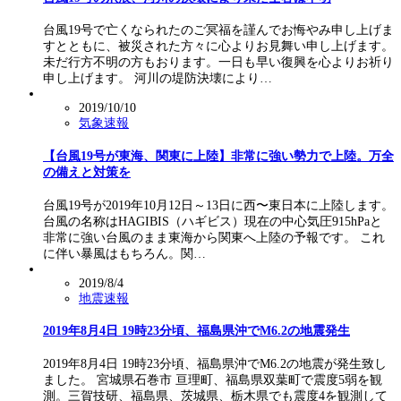
台風19号で亡くなられたのご冥福を謹んでお悔やみ申し上げま
すとともに、被災された方々に心よりお見舞い申し上げます。
未だ行方不明の方もおります。一日も早い復興を心よりお祈り
申し上げます。 河川の堤防決壊により…
2019/10/10
気象速報
【台風19号が東海、関東に上陸】非常に強い勢力で上陸。万全
の備えと対策を
台風19号が2019年10月12日～13日に西〜東日本に上陸します。
台風の名称はHAGIBIS（ハギビス）現在の中心気圧915hPaと
非常に強い台風のまま東海から関東へ上陸の予報です。 これ
に伴い暴風はもちろん。関…
2019/8/4
地震速報
2019年8月4日 19時23分頃、福島県沖でM6.2の地震発生
2019年8月4日 19時23分頃、福島県沖でM6.2の地震が発生致し
ました。 宮城県石巻市 亘理町、福島県双葉町で震度5弱を観
測。三賀技研、福島県、茨城県、栃木県でも震度4を観測して