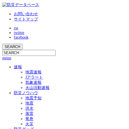
お問い合わせ
サイトマップ
rss
twitter
facebook
menu
速報
地震速報
Jアラート
気象速報
火山活動速報
防災ノウハウ
地震予知
地震
洪水
落雷
竜巻
火災