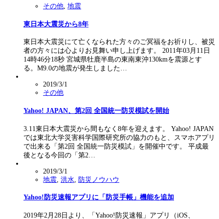
その他
,
地震
東日本大震災から8年
東日本大震災にて亡くなられた方々のご冥福をお祈りし、被災
者の方々には心よりお見舞い申し上げます。 2011年03月11日
14時46分18秒 宮城県牡鹿半島の東南東沖130kmを震源とす
る。M9.0の地震が発生しました…
2019/3/1
その他
Yahoo! JAPAN、第2回 全国統一防災模試を開始
3.11東日本大震災から間もなく8年を迎えます。 Yahoo! JAPAN
では東北大学災害科学国際研究所の協力のもと、スマホアプリ
で出来る「第2回 全国統一防災模試」を開催中です。 平成最
後となる今回の「第2…
2019/3/1
地震
,
洪水
,
防災ノウハウ
Yahoo!防災速報アプリに「防災手帳」機能を追加
2019年2月28日より、「Yahoo!防災速報」アプリ（iOS、