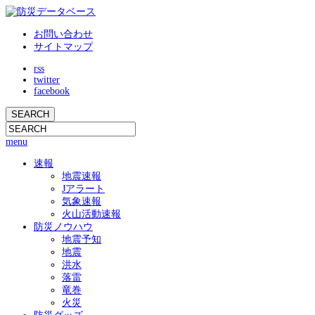
お問い合わせ
サイトマップ
rss
twitter
facebook
menu
速報
地震速報
Jアラート
気象速報
火山活動速報
防災ノウハウ
地震予知
地震
洪水
落雷
竜巻
火災