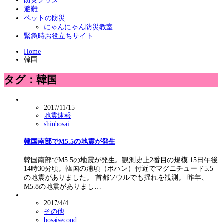
防災グッズ
避難
ペットの防災
にゃんにゃん防災教室
緊急時お役立ちサイト
Home
韓国
タグ：韓国
2017/11/15
地震速報
shinbosai
韓国南部でM5.5の地震が発生
韓国南部でM5.5の地震が発生。観測史上2番目の規模 15日午後
14時30分頃。韓国の浦項（ポハン）付近でマグニチュード5.5
の地震がありました。 首都ソウルでも揺れを観測。 昨年、
M5.8の地震がありまし…
2017/4/4
その他
bosaisecond