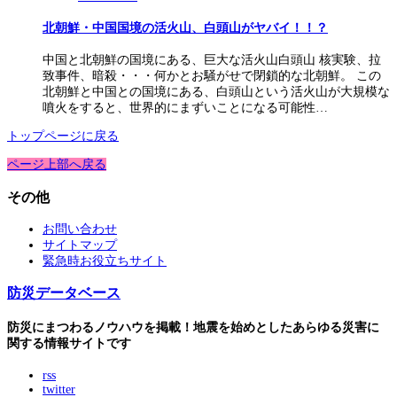
北朝鮮・中国国境の活火山、白頭山がヤバイ！！？
中国と北朝鮮の国境にある、巨大な活火山白頭山 核実験、拉
致事件、暗殺・・・何かとお騒がせで閉鎖的な北朝鮮。 この
北朝鮮と中国との国境にある、白頭山という活火山が大規模な
噴火をすると、世界的にまずいことになる可能性…
トップページに戻る
ページ上部へ戻る
その他
お問い合わせ
サイトマップ
緊急時お役立ちサイト
防災データベース
防災にまつわるノウハウを掲載！地震を始めとしたあらゆる災害に
関する情報サイトです
rss
twitter