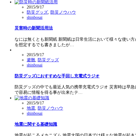
2015/9/17
防災グッズ
,
防災ノウハウ
shinbosai
災害時の新聞活用法
なには無くとも新聞紙 新聞紙は日常生活において様々な使い方
を想定するでも書きましたが…
2015/9/17
避難
,
防災グッズ
shinbosai
防災グッズにおすすめな手回し充電式ラジオ
防災グッズの中でも最近人気の携帯充電式ラジオ 災害時は早急
で容易に情報を得る事が出来たテ…
2015/9/17
地震
,
防災ノウハウ
shinbosai
地震に関する基礎知識
地震が起こるメカニズム 地震大国の日本では様々な地震が起き