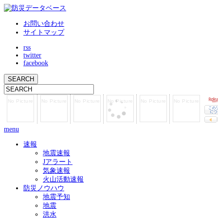
お問い合わせ
サイトマップ
rss
twitter
facebook
menu
速報
地震速報
Jアラート
気象速報
火山活動速報
防災ノウハウ
地震予知
地震
洪水