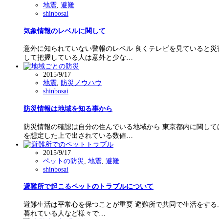
地震
,
避難
shinbosai
気象情報のレベルに関して
意外に知られていない警報のレベル 良くテレビを見ていると災
して把握している人は意外と少な…
2015/9/17
地震
,
防災ノウハウ
shinbosai
防災情報は地域を知る事から
防災情報の確認は自分の住んでいる地域から 東京都内に関して
を想定した上で出されている数値…
2015/9/17
ペットの防災
,
地震
,
避難
shinbosai
避難所で起こるペットのトラブルについて
避難生活は平常心を保つことが重要 避難所で共同で生活をする
暮れている人など様々で…