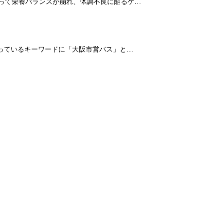
よって栄養バランスが崩れ、体調不良に陥るケ…
なっているキーワードに「大阪市営バス」と…