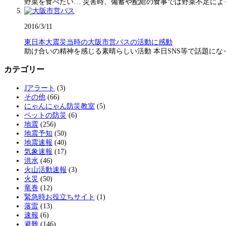
野菜を食べたい… 災害時、備蓄や配給の食事では野菜不足に
2016/3/11
東日本大震災当時の大阪市営バスの活動に感動
助け合いの精神を感じる素晴らしい活動 本日SNS等で話題に
カテゴリー
Jアラート
(3)
その他
(66)
にゃんにゃん防災教室
(5)
ペットの防災
(6)
地震
(256)
地震予知
(50)
地震速報
(40)
気象速報
(17)
洪水
(46)
火山活動速報
(3)
火災
(50)
竜巻
(12)
緊急時お役立ちサイト
(1)
落雷
(13)
速報
(6)
避難
(146)