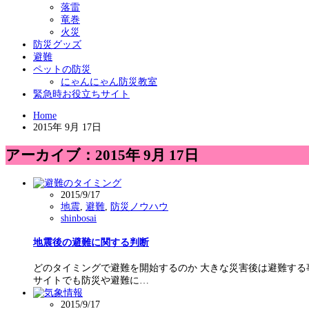
落雷
竜巻
火災
防災グッズ
避難
ペットの防災
にゃんにゃん防災教室
緊急時お役立ちサイト
Home
2015年 9月 17日
アーカイブ：2015年 9月 17日
2015/9/17
地震
,
避難
,
防災ノウハウ
shinbosai
地震後の避難に関する判断
どのタイミングで避難を開始するのか 大きな災害後は避難する
サイトでも防災や避難に…
2015/9/17