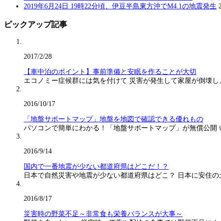
2019年6月24日 19時22分頃、伊豆半島東方沖でM4.1の地震発生
ピックアップ記事
2017/2/28
【車中泊のポイント】事前準備と安眠を作ることが大切
エコノミー症候群には気を付けて 災害が発生して家屋が倒壊し
2016/10/17
「地盤サポートマップ」地盤を地図で確認できる優れもの
パソコンで簡単にわかる！「地盤サポートマップ」が無償公開
2016/9/14
国内で一番地震が少ない都道府県はどこだ！？
日本で自然災害や地震が少ない都道府県はどこ？ 日本に安住の
2016/8/17
災害時の野菜不足～非常食も栄養バランスが大事～