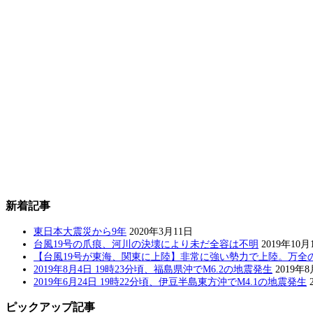
新着記事
東日本大震災から9年
2020年3月11日
台風19号の爪痕、河川の決壊により未だ全容は不明
2019年10月
【台風19号が東海、関東に上陸】非常に強い勢力で上陸。万全
2019年8月4日 19時23分頃、福島県沖でM6.2の地震発生
2019年
2019年6月24日 19時22分頃、伊豆半島東方沖でM4.1の地震発生
ピックアップ記事