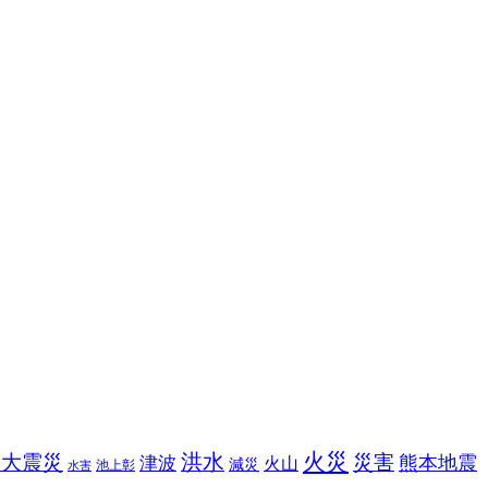
火災
洪水
本大震災
災害
熊本地震
津波
火山
減災
池上彰
水害