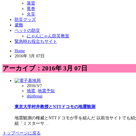
落雷
竜巻
火災
防災グッズ
避難
ペットの防災
にゃんにゃん防災教室
緊急時お役立ちサイト
Home
2016年 3月 07日
アーカイブ：2016年 3月 07日
2016/3/7
地震
,
地震予知
shinbosai
東京大学村井教授とNTTドコモの地震観測
地震観測の権威とNTTドコモが手を組んだ 以前当サイトでも
組「ミスターサ…
トップページに戻る