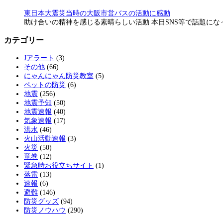
東日本大震災当時の大阪市営バスの活動に感動
助け合いの精神を感じる素晴らしい活動 本日SNS等で話題に
カテゴリー
Jアラート
(3)
その他
(66)
にゃんにゃん防災教室
(5)
ペットの防災
(6)
地震
(256)
地震予知
(50)
地震速報
(40)
気象速報
(17)
洪水
(46)
火山活動速報
(3)
火災
(50)
竜巻
(12)
緊急時お役立ちサイト
(1)
落雷
(13)
速報
(6)
避難
(146)
防災グッズ
(94)
防災ノウハウ
(290)