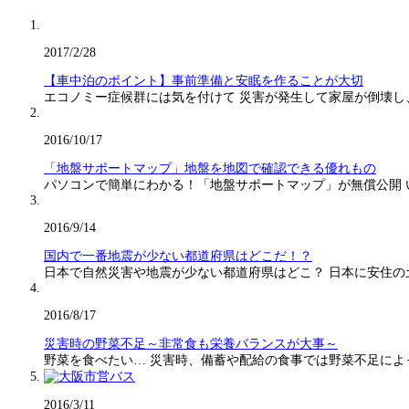
2017/2/28
【車中泊のポイント】事前準備と安眠を作ることが大切
エコノミー症候群には気を付けて 災害が発生して家屋が倒壊し
2016/10/17
「地盤サポートマップ」地盤を地図で確認できる優れもの
パソコンで簡単にわかる！「地盤サポートマップ」が無償公開
2016/9/14
国内で一番地震が少ない都道府県はどこだ！？
日本で自然災害や地震が少ない都道府県はどこ？ 日本に安住の
2016/8/17
災害時の野菜不足～非常食も栄養バランスが大事～
野菜を食べたい… 災害時、備蓄や配給の食事では野菜不足に
2016/3/11