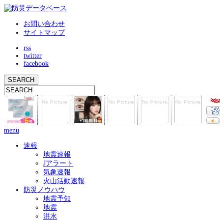
お問い合わせ
サイトマップ
rss
twitter
facebook
menu
速報
地震速報
Jアラート
気象速報
火山活動速報
防災ノウハウ
地震予知
地震
洪水