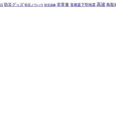
高波
非常食
防災グッズ
首都直下型地震
鳥取
日
防災ノウハウ
防災訓練