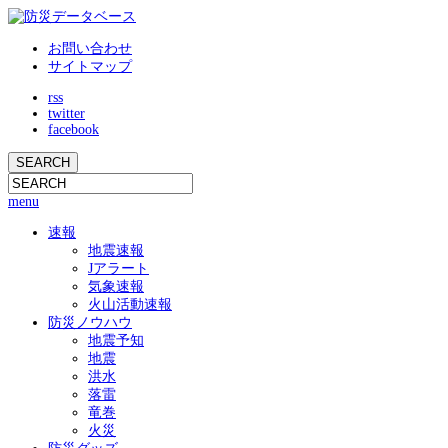
お問い合わせ
サイトマップ
rss
twitter
facebook
menu
速報
地震速報
Jアラート
気象速報
火山活動速報
防災ノウハウ
地震予知
地震
洪水
落雷
竜巻
火災