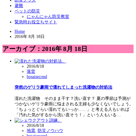
防災グッズ
避難
ペットの防災
にゃんにゃん防災教室
緊急時お役立ちサイト
Home
2016年 8月 18日
アーカイブ：2016年 8月 18日
2016/8/18
落雷
bosaisecond
突然のゲリラ豪雨で濡れてしまった洗濯物の対処法
濡れた洗濯物 そのまま干す？洗い直す？ 夏の季節は予測が
つかないゲリラ豪雨に悩まされる主婦も少なくないでしょう。
「ちょっとぐらい濡れてもいっか……」と考える人もいれば
「汚れた気がするから洗い直そう！」という人もいる…
2016/8/18
地震
,
防災ノウハウ
bosaisecond