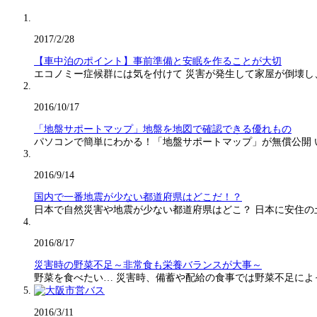
2017/2/28
【車中泊のポイント】事前準備と安眠を作ることが大切
エコノミー症候群には気を付けて 災害が発生して家屋が倒壊し
2016/10/17
「地盤サポートマップ」地盤を地図で確認できる優れもの
パソコンで簡単にわかる！「地盤サポートマップ」が無償公開
2016/9/14
国内で一番地震が少ない都道府県はどこだ！？
日本で自然災害や地震が少ない都道府県はどこ？ 日本に安住の
2016/8/17
災害時の野菜不足～非常食も栄養バランスが大事～
野菜を食べたい… 災害時、備蓄や配給の食事では野菜不足に
2016/3/11