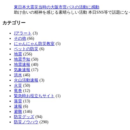
東日本大震災当時の大阪市営バスの活動に感動
助け合いの精神を感じる素晴らしい活動 本日SNS等で話題に
カテゴリー
Jアラート
(3)
その他
(66)
にゃんにゃん防災教室
(5)
ペットの防災
(6)
地震
(256)
地震予知
(50)
地震速報
(40)
気象速報
(17)
洪水
(46)
火山活動速報
(3)
火災
(50)
竜巻
(12)
緊急時お役立ちサイト
(1)
落雷
(13)
速報
(6)
避難
(146)
防災グッズ
(94)
防災ノウハウ
(290)