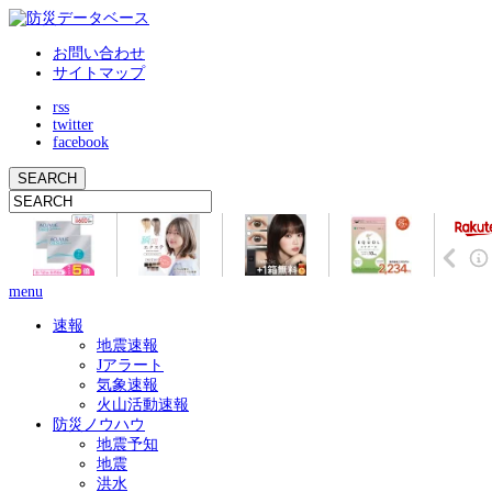
お問い合わせ
サイトマップ
rss
twitter
facebook
menu
速報
地震速報
Jアラート
気象速報
火山活動速報
防災ノウハウ
地震予知
地震
洪水