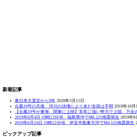
新着記事
東日本大震災から9年
2020年3月11日
台風19号の爪痕、河川の決壊により未だ全容は不明
2019年10月
【台風19号が東海、関東に上陸】非常に強い勢力で上陸。万全
2019年8月4日 19時23分頃、福島県沖でM6.2の地震発生
2019年
2019年6月24日 19時22分頃、伊豆半島東方沖でM4.1の地震発生
ピックアップ記事