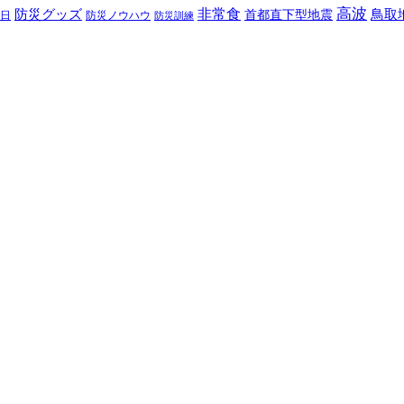
高波
非常食
防災グッズ
首都直下型地震
鳥取
日
防災ノウハウ
防災訓練