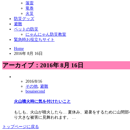
落雷
竜巻
火災
防災グッズ
避難
ペットの防災
にゃんにゃん防災教室
緊急時お役立ちサイト
Home
2016年 8月 16日
アーカイブ：2016年 8月 16日
2016/8/16
その他
,
避難
bosaisecond
火山噴火時に気を付けたいこと
もしも、火山が噴火したら… 夏休み、避暑をするために山間部
り大きな被害に見舞われます。 …
トップページに戻る