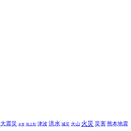
火災
洪水
本大震災
災害
熊本地震
津波
火山
減災
池上彰
水害