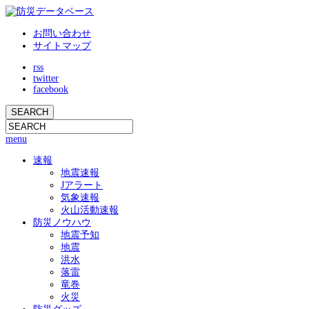
お問い合わせ
サイトマップ
rss
twitter
facebook
menu
速報
地震速報
Jアラート
気象速報
火山活動速報
防災ノウハウ
地震予知
地震
洪水
落雷
竜巻
火災