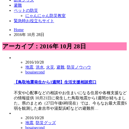
防災グッズ
避難
ペットの防災
にゃんにゃん防災教室
緊急時お役立ちサイト
Home
2016年 10月 28日
アーカイブ：2016年 10月 28日
2016/10/28
地震
,
洪水
,
火災
,
避難
,
防災ノウハウ
bosaisecond
【鳥取地震発生から1週間】生活支援相談窓口
不安や心配事などの相談やお住まいになる住居や各種支援など
の情報提供 10月21日に発生した鳥取地震から1週間が経ちまし
た。県のまとめ（27日午後6時現在）では、今もなお最大震度6
弱を観測した倉吉市や湯梨浜町などの避難所…
2016/10/28
地震
,
防災グッズ
bosaisecond