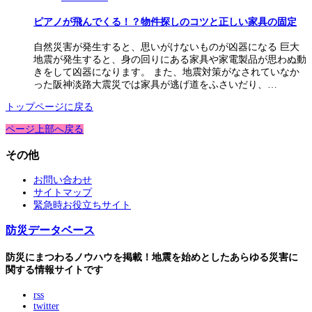
ピアノが飛んでくる！？物件探しのコツと正しい家具の固定
自然災害が発生すると、思いがけないものが凶器になる 巨大
地震が発生すると、身の回りにある家具や家電製品が思わぬ動
きをして凶器になります。 また、地震対策がなされていなか
った阪神淡路大震災では家具が逃げ道をふさいだり、…
トップページに戻る
ページ上部へ戻る
その他
お問い合わせ
サイトマップ
緊急時お役立ちサイト
防災データベース
防災にまつわるノウハウを掲載！地震を始めとしたあらゆる災害に
関する情報サイトです
rss
twitter