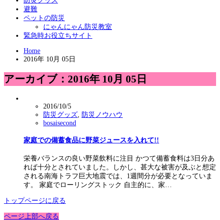
防災グッズ
避難
ペットの防災
にゃんにゃん防災教室
緊急時お役立ちサイト
Home
2016年 10月 05日
アーカイブ：2016年 10月 05日
2016/10/5
防災グッズ
,
防災ノウハウ
bosaisecond
家庭での備蓄食品に野菜ジュースを入れて!!
栄養バランスの良い野菜飲料に注目 かつて備蓄食料は3日分あ
れば十分とされていました。しかし、甚大な被害が及ぶと想定
される南海トラフ巨大地震では、1週間分が必要となっていま
す。 家庭でローリングストック 自主的に、家…
トップページに戻る
ページ上部へ戻る