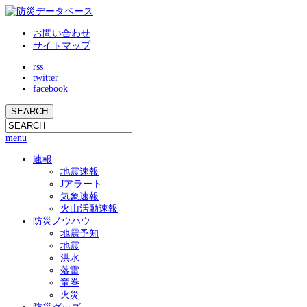
お問い合わせ
サイトマップ
rss
twitter
facebook
menu
速報
地震速報
Jアラート
気象速報
火山活動速報
防災ノウハウ
地震予知
地震
洪水
落雷
竜巻
火災