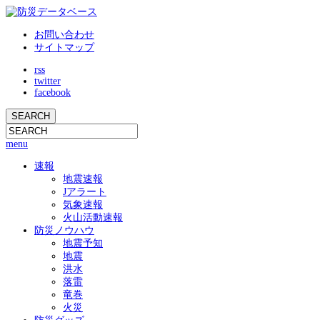
お問い合わせ
サイトマップ
rss
twitter
facebook
menu
速報
地震速報
Jアラート
気象速報
火山活動速報
防災ノウハウ
地震予知
地震
洪水
落雷
竜巻
火災