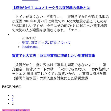
【8割が女性】エコノミークラス症候群の危険とは
「トイレが近くない、不衛生…」 避難所で女性が抱える悩み
が原因 2016年10月21日に鳥取でM6.6の大地震が起こったのが
記憶に新しいですが、今年はその前の4月に起こった熊本地震
で大勢の人が避難を余儀なくされ、「エコ…
2016/11/2
地震
,
防災グッズ
,
防災ノウハウ
bosaisecond
賃貸でも大丈夫！巨大地震前に準備したい地震対策術
「賃貸だから、壁に穴あけて家具を固定できないよ～！」 家
具固定、賃貸アパートの壁 「穴開けられない」｜静岡新聞ア
ットエス 家具固定したくても賃貸だから―。東海大海洋学部
（静岡市清水区）の新入生を対象にした防災意識…
PAGE NAVI
«
1
2