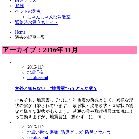
防災グッズ
避難
ペットの防災
にゃんにゃん防災教室
緊急時お役立ちサイト
Home
過去の記事一覧
アーカイブ：2016年 11月
2016/11/4
地震予知
bosaisecond
意外と知らない ”地震雲”ってどんな雲？
そもそも、地震雲ってなによ？ 地震の前兆として、異様な形
状の雲が目撃されています。 放射状・渦巻き状・直線状の雲
など様々な形状があります。 普通の雲や飛行機雲は気流によ
って動きますが、地震雲は 動かず に 同じ…
2016/11/4
地震
,
洪水
,
避難
,
防災グッズ
,
防災ノウハウ
bosaisecond