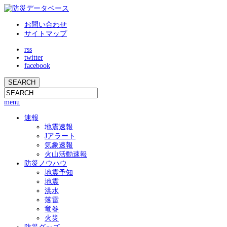
お問い合わせ
サイトマップ
rss
twitter
facebook
menu
速報
地震速報
Jアラート
気象速報
火山活動速報
防災ノウハウ
地震予知
地震
洪水
落雷
竜巻
火災