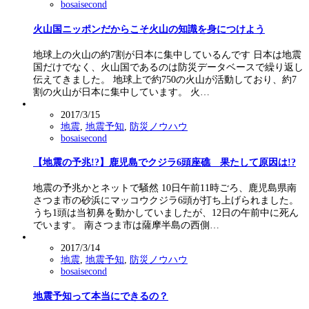
bosaisecond
火山国ニッポンだからこそ火山の知識を身につけよう
地球上の火山の約7割が日本に集中しているんです 日本は地震
国だけでなく、火山国であるのは防災データベースで繰り返し
伝えてきました。 地球上で約750の火山が活動しており、約7
割の火山が日本に集中しています。 火…
2017/3/15
地震
,
地震予知
,
防災ノウハウ
bosaisecond
【地震の予兆!?】鹿児島でクジラ6頭座礁 果たして原因は!?
地震の予兆かとネットで騒然 10日午前11時ごろ、鹿児島県南
さつま市の砂浜にマッコウクジラ6頭が打ち上げられました。
うち1頭は当初鼻を動かしていましたが、12日の午前中に死ん
でいます。 南さつま市は薩摩半島の西側…
2017/3/14
地震
,
地震予知
,
防災ノウハウ
bosaisecond
地震予知って本当にできるの？