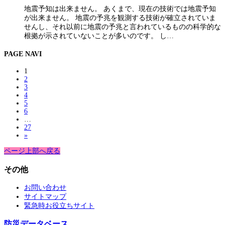
地震予知は出来ません。 あくまで、現在の技術では地震予知
が出来ません。 地震の予兆を観測する技術が確立されていま
せんし、それ以前に地震の予兆と言われているものの科学的な
根拠が示されていないことが多いのです。 し…
PAGE NAVI
1
2
3
4
5
6
…
27
»
ページ上部へ戻る
その他
お問い合わせ
サイトマップ
緊急時お役立ちサイト
防災データベース