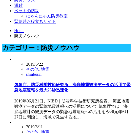
防災グッズ
避難
ペットの防災
にゃんにゃん防災教室
緊急時お役立ちサイト
Home
防災ノウハウ
カテゴリー：防災ノウハウ
2019/6/22
その他
,
地震
shinbosai
気象庁、防災科学技術研究所、海底地震観測データの活用で緊
急地震速報を最大25秒迅速化
2019年06月21日、NIED｜防災科学技術研究所発表。 海底地震
観測データの緊急地震速報への活用について 気象庁では、海
底地震計の観測データの緊急地震速報への活用を令和元年6月
27日に開始し、海域で発生する地…
2019/3/11
その他
,
地震