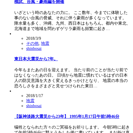
模試、台風・豪雨編を開催
いざという時のあなたの力に。 ここ数年、今までに体験した
事のない台風の脅威、それに伴う豪雨が多くなっています。
降水量も多く、沖縄、九州、西日本はもちろん。都内や東北、
北海道まで地域を問わずゲリラ豪雨も頻繁に起き…
2018/3/9
その他
,
地震
shinbosai
東日本大震災から7年。
今年もまたあの日を迎えます。 当たり前のことが当たり前で
はなくなったあの日。 日頃から地震に慣れているはずの日本
人の防災意識を大きく変えるきっかけとなり、 地震の本当の
恐ろしさをまざまざと見せつけられた東日…
2018/1/17
地震
shinbosai
【阪神淡路大震災から23年】 1995年1月17日午前5時46分
犠牲となられた方々のご冥福をお祈りします。 今朝5時に起き
て午前5時46分に黙とうをした後に書いています。 まだ外は真