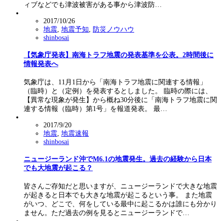
ィブなどでも津波被害がある事から津波防…
2017/10/26
地震
,
地震予知
,
防災ノウハウ
shinbosai
【気象庁発表】南海トラフ地震の発表基準を公表。2時間後に
情報発表へ
気象庁は、11月1日から「南海トラフ地震に関連する情報」
（臨時）と（定例）を発表するとしました。 臨時の際には、
【異常な現象が発生】から概ね30分後に「南海トラフ地震に関
連する情報（臨時）第1号」を報道発表。 最…
2017/9/20
地震
,
地震速報
shinbosai
ニュージーランド沖でM6.1の地震発生。過去の経験から日本
でも大地震が起こる？
皆さんご存知だと思いますが、ニュージーランドで大きな地震
が起きると日本でも大きな地震が起こるという事。 また地震
がいつ、どこで、何をしている最中に起こるかは誰にも分かり
ません。ただ過去の例を見るとニュージーランドで…