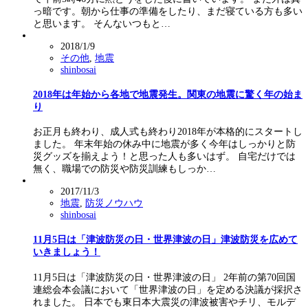
っ暗です。朝から仕事の準備をしたり、まだ寝ている方も多い
と思います。 そんないつもと…
2018/1/9
その他
,
地震
shinbosai
2018年は年始から各地で地震発生。関東の地震に驚く年の始ま
り
お正月も終わり、成人式も終わり2018年が本格的にスタートし
ました。 年末年始の休み中に地震が多く今年はしっかりと防
災グッズを揃えよう！と思った人も多いはず。 自宅だけでは
無く、職場での防災や防災訓練もしっか…
2017/11/3
地震
,
防災ノウハウ
shinbosai
11月5日は「津波防災の日・世界津波の日」津波防災を広めて
いきましょう！
11月5日は「津波防災の日・世界津波の日」 2年前の第70回国
連総会本会議において「世界津波の日」を定める決議が採択さ
れました。 日本でも東日本大震災の津波被害やチリ、モルデ