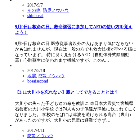
2017/9/7
その他
,
防災ノウハウ
shinbosai
9月9日は救命の日。救命講習に参加してAEDの使い方を覚え
よう！
9月9日は救命の日 医療従事者以外の人はあまり気にならない
かも知れませんが、現在は一般の方でも救命技術が学べる様に
なっています。 特に良く見かけるAED（自動体外式除細動
器）心肺蘇生に使われます機械ですが、このA…
2017/5/18
地震
,
防災ノウハウ
bosaisecond
【3.11大川小を忘れない】親としてできることとは？
大川小の失った子ども達の命を教訓に 東日本大震災で宮城県
石巻市の大川小学校では74人もの子供達が津波に飲まれて亡く
なりました。 学校のそばには津波を避けられる高台（裏山）
があったのですが、大川小の児童は避難できず…
2017/4/11
防災ノウハウ