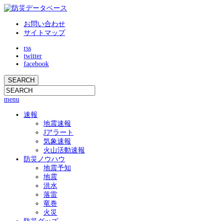
お問い合わせ
サイトマップ
rss
twitter
facebook
menu
速報
地震速報
Jアラート
気象速報
火山活動速報
防災ノウハウ
地震予知
地震
洪水
落雷
竜巻
火災