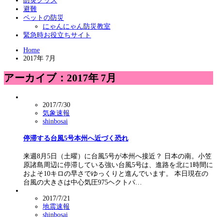
防災グッズ
避難
ペットの防災
にゃんにゃん防災教室
緊急時お役立ちサイト
Home
2017年 7月
アーカイブ：2017年 7月
2017/7/30
気象速報
shinbosai
停滞する台風5号本州へ近づく恐れ
来週8月5日（土曜）に台風5号が本州へ接近？ 日本の南。小笠
原諸島周辺に停滞している強い台風5号は、進路を北に1時間に
およそ10キロの早さでゆっくりと進んでいます。 本日現在の
台風の大きさは中心気圧975ヘクトパ…
2017/7/21
地震速報
shinbosai