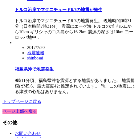
トルコ沿岸でマグニチュード6.7の地震が発生
トルコ沿岸でマグニチュード6.7の地震発生。 現地時間0時31
分（日本時間7時31分） 震源はエーゲ海 トルコのボドルムか
ら10km ギリシャのコス島から16.2km 震源の深さは10km ヨー
ロッパ地中…
2017/7/20
地震速報
shinbosai
福島県沖で地震発生
9時11分頃、福島県沖を震源とする地震がありました。 地震規
模はM5.6、最大震度4と推定されています。 尚、この地震によ
る津波の心配はありません。…
トップページに戻る
ページ上部へ戻る
その他
お問い合わせ