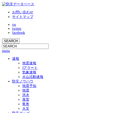
お問い合わせ
サイトマップ
rss
twitter
facebook
menu
速報
地震速報
Jアラート
気象速報
火山活動速報
防災ノウハウ
地震予知
地震
洪水
落雷
竜巻
火災