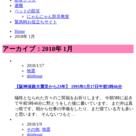
防災グッズ
避難
ペットの防災
にゃんにゃん防災教室
緊急時お役立ちサイト
Home
2018年 1月
アーカイブ：2018年 1月
2018/1/17
地震
shinbosai
【阪神淡路大震災から23年】 1995年1月17日午前5時46分
犠牲となられた方々のご冥福をお祈りします。 今朝5時に起き
て午前5時46分に黙とうをした後に書いています。 まだ外は真
っ暗です。朝から仕事の準備をしたり、まだ寝ている方も多い
と思います。 そんないつもと…
2018/1/9
その他
,
地震
shinbosai