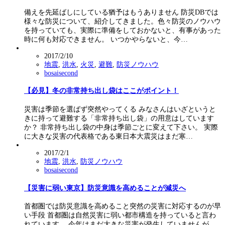
備えを先延ばしにしている猶予はもうありません 防災DBでは
様々な防災について、紹介してきました。色々防災のノウハウ
を持っていても、実際に準備をしておかないと、有事があった
時に何も対応できません。 いつかやらないと、今…
2017/2/10
地震
,
洪水
,
火災
,
避難
,
防災ノウハウ
bosaisecond
【必見】冬の非常持ち出し袋はここがポイント！
災害は季節を選ばず突然やってくる みなさんはいざというと
きに持って避難する「非常持ち出し袋」の用意はしています
か？ 非常持ち出し袋の中身は季節ごとに変えて下さい。 実際
に大きな災害の代表格である東日本大震災はまだ寒…
2017/2/1
地震
,
洪水
,
防災ノウハウ
bosaisecond
【災害に弱い東京】防災意識を高めることが減災へ
首都圏では防災意識を高めること突然の災害に対応するのが早
い手段 首都圏は自然災害に弱い都市構造を持っていると言わ
れています。 今年はまだ大きな災害が発生していませんが、