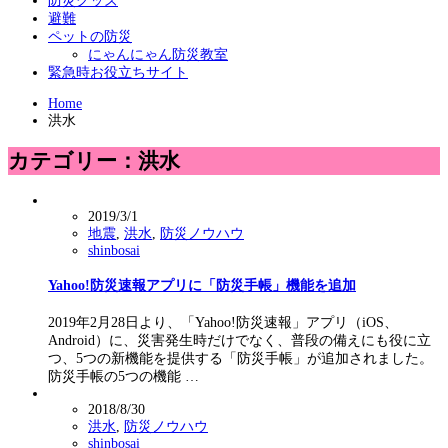
防災グッズ
避難
ペットの防災
にゃんにゃん防災教室
緊急時お役立ちサイト
Home
洪水
カテゴリー：洪水
2019/3/1
地震
,
洪水
,
防災ノウハウ
shinbosai
Yahoo!防災速報アプリに「防災手帳」機能を追加
2019年2月28日より、「Yahoo!防災速報」アプリ（iOS、
Android）に、災害発生時だけでなく、普段の備えにも役に立
つ、5つの新機能を提供する「防災手帳」が追加されました。
防災手帳の5つの機能 …
2018/8/30
洪水
,
防災ノウハウ
shinbosai