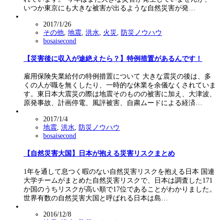
いつか東京にも大きな被害が出るような自然災害が発…
2017/1/26
その他
,
地震
,
洪水
,
火災
,
防災ノウハウ
bosaisecond
【災害後に収入が途絶えたら？】特例措置があるんです！
雇用保険失業給付の特例措置について 大きな震災の後は、多
くの人が職を無くしたり、一時的な休業を余儀なくされていま
す。東日本大震災の際は地震そのものの被害に加え、大津波、
原発事故、計画停電、風評被害、自粛ムードによる経済…
2017/1/4
地震
,
洪水
,
防災ノウハウ
bosaisecond
【自然災害大国】日本が抱える災害リスクまとめ
1年を通して息つく暇のない自然災害リスクを抱える日本 国連
大学チームがまとめた自然災害リスクで、日本は調査した171
か国のうちリスクが高い順で17位であることがわかりました。
世界有数の自然災害大国と呼ばれる日本は島…
2016/12/8