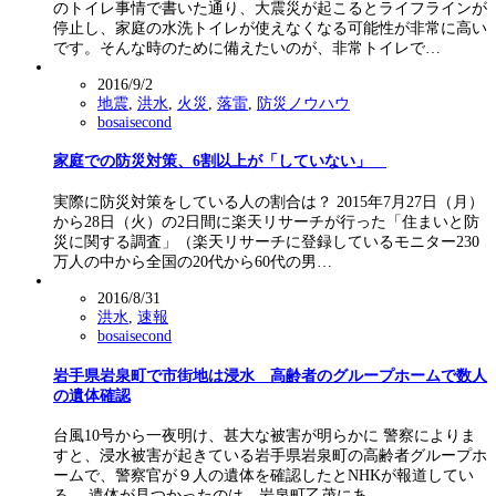
のトイレ事情で書いた通り、大震災が起こるとライフラインが
停止し、家庭の水洗トイレが使えなくなる可能性が非常に高い
です。そんな時のために備えたいのが、非常トイレで…
2016/9/2
地震
,
洪水
,
火災
,
落雷
,
防災ノウハウ
bosaisecond
家庭での防災対策、6割以上が「していない」
実際に防災対策をしている人の割合は？ 2015年7月27日（月）
から28日（火）の2日間に楽天リサーチが行った「住まいと防
災に関する調査」（楽天リサーチに登録しているモニター230
万人の中から全国の20代から60代の男…
2016/8/31
洪水
,
速報
bosaisecond
岩手県岩泉町で市街地は浸水 高齢者のグループホームで数人
の遺体確認
台風10号から一夜明け、甚大な被害が明らかに 警察によりま
すと、浸水被害が起きている岩手県岩泉町の高齢者グループホ
ームで、警察官が９人の遺体を確認したとNHKが報道してい
る。 遺体が見つかったのは、岩泉町乙茂にあ…