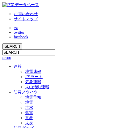
お問い合わせ
サイトマップ
rss
twitter
facebook
menu
速報
地震速報
Jアラート
気象速報
火山活動速報
防災ノウハウ
地震予知
地震
洪水
落雷
竜巻
火災