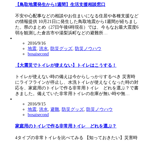
【鳥取地震発生から1週間】生活支援相談窓口
不安や心配事などの相談やお住まいになる住居や各種支援など
の情報提供 10月21日に発生した鳥取地震から1週間が経ちまし
た。県のまとめ（27日午後6時現在）では、今もなお最大震度6
弱を観測した倉吉市や湯梨浜町などの避難所…
2016/9/16
地震
,
洪水
,
防災グッズ
,
防災ノウハウ
bosaisecond
【大震災でトイレが使えない】トイレはこうする！
トイレが使えない時の備えは今からしっかりするべき 災害時
にライフラインが停止し、水洗トイレが使えなくなった時の対
応を、家庭用のトイレで作る非常用トイレ どれを選ぶ？で書
きました。備えていた非常用トイレの在庫が無い時や無…
2016/9/15
地震
,
洪水
,
避難
,
防災グッズ
,
防災ノウハウ
bosaisecond
家庭用のトイレで作る非常用トイレ どれを選ぶ？
4タイプの非常トイレを比べてみる 【知っておきたい】災害時