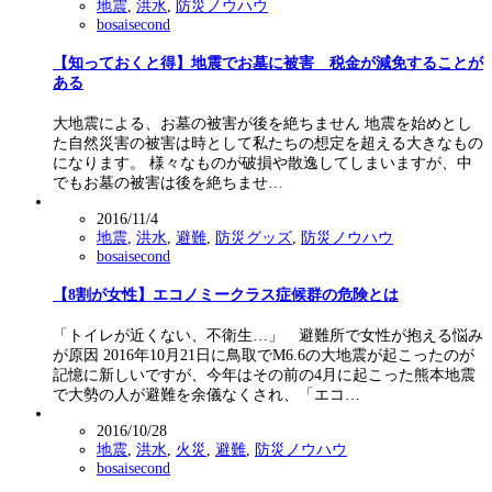
地震
,
洪水
,
防災ノウハウ
bosaisecond
【知っておくと得】地震でお墓に被害 税金が減免することが
ある
大地震による、お墓の被害が後を絶ちません 地震を始めとし
た自然災害の被害は時として私たちの想定を超える大きなもの
になります。 様々なものが破損や散逸してしまいますが、中
でもお墓の被害は後を絶ちませ…
2016/11/4
地震
,
洪水
,
避難
,
防災グッズ
,
防災ノウハウ
bosaisecond
【8割が女性】エコノミークラス症候群の危険とは
「トイレが近くない、不衛生…」 避難所で女性が抱える悩み
が原因 2016年10月21日に鳥取でM6.6の大地震が起こったのが
記憶に新しいですが、今年はその前の4月に起こった熊本地震
で大勢の人が避難を余儀なくされ、「エコ…
2016/10/28
地震
,
洪水
,
火災
,
避難
,
防災ノウハウ
bosaisecond