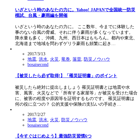
いざという時のあなたの力に。Yahoo! JAPANで全国統一防災
模試、台風・豪雨編を開催
いざという時のあなたの力に。 ここ数年、今までに体験した
事のない台風の脅威、それに伴う豪雨が多くなっています。
降水量も多く、沖縄、九州、西日本はもちろん。都内や東北、
北海道まで地域を問わずゲリラ豪雨も頻繁に起き…
2017/3/13
地震
,
洪水
,
火災
,
竜巻
,
落雷
,
防災ノウハウ
bosaisecond
【被災したら必ず取得!】「罹災証明書」のポイント
被災したら絶対に提出しましょう 罹災証明書とは地震や水
害、風害、火災などで「所有する家屋等」が被災を受けた場合
に、被害の程度や原因等を証明するものです。 罹災証明書は
何の役に立つの？ 公的支援や保険の支払いの手続き…
2017/2/27
地震
,
洪水
,
火災
,
防災ノウハウ
bosaisecond
【今すぐはじめよう】最強防災習慣6つ