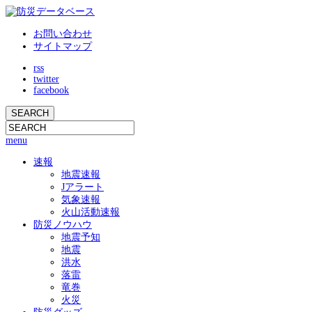
お問い合わせ
サイトマップ
rss
twitter
facebook
menu
速報
地震速報
Jアラート
気象速報
火山活動速報
防災ノウハウ
地震予知
地震
洪水
落雷
竜巻
火災