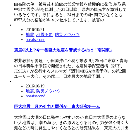
由布院の例 被災後も旅館の営業情報を積極的に発信 鳥取県
中部で震度6弱を観測した21日以降、県内の観光客が激減して
いるそうです。県によると、24日までの4日間で少なくとも
8357人分の宿泊がキャンセルしています。被害の…
2016/10/21
地震
,
地震予知
,
防災ノウハウ
bosaisecond
震度6以上!?今一番巨大地震を警戒するのは「南関東」
村井教授が警鐘 小田原沖に不穏な動き 9月25日に東京・青海
の日本科学未来館で開催された、地震科学探査機構（以下、
JESEA）が発行するメルマガ『週刊MEGA地震予測』の第2回
ユーザー大会。その席上、日本最大の地震予測…
2016/10/19
地震
,
防災ノウハウ
bosaisecond
巨大地震 月の引力と関係か 東大研究チーム
大地震は大潮の日に発生しやすいのか 東日本大震災のような
巨大地震は、潮の満ち引きの原因となる月の引力が強く働く大
潮などの時に発生しやすくなるとの研究結果を、東京大の井出