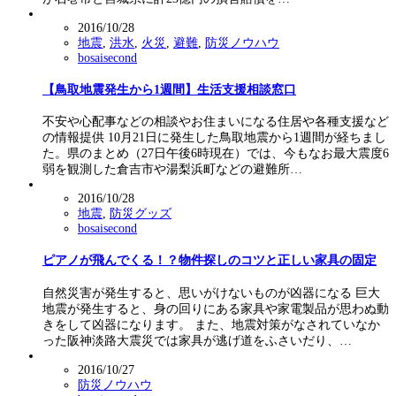
2016/10/28
地震
,
洪水
,
火災
,
避難
,
防災ノウハウ
bosaisecond
【鳥取地震発生から1週間】生活支援相談窓口
不安や心配事などの相談やお住まいになる住居や各種支援など
の情報提供 10月21日に発生した鳥取地震から1週間が経ちまし
た。県のまとめ（27日午後6時現在）では、今もなお最大震度6
弱を観測した倉吉市や湯梨浜町などの避難所…
2016/10/28
地震
,
防災グッズ
bosaisecond
ピアノが飛んでくる！？物件探しのコツと正しい家具の固定
自然災害が発生すると、思いがけないものが凶器になる 巨大
地震が発生すると、身の回りにある家具や家電製品が思わぬ動
きをして凶器になります。 また、地震対策がなされていなか
った阪神淡路大震災では家具が逃げ道をふさいだり、…
2016/10/27
防災ノウハウ