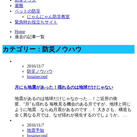
防災グッズ
避難
ペットの防災
にゃんにゃん防災教室
緊急時お役立ちサイト
Home
過去の記事一覧
カテゴリー：防災ノウハウ
2016/11/7
防災ノウハウ
bosaisecond
月にも地震があった！揺れるのは地球だけじゃない
地震があるのは地球だけじゃなかった…！ご近所の衛
星、”月”も揺れる 毎晩見る機会のある月ですが、地球と同じ
ように地震…ならぬ月震があるのです…！ 大きさも、構造も
全く異なる月では、なぜ揺れが発生するのでしょうか。 …
2016/11/7
地震予知
bosaisecond