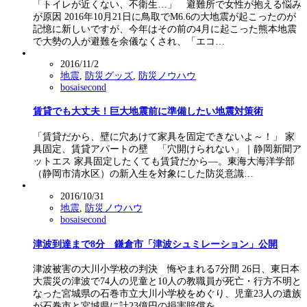
「トイレが近くない、不衛生…」 避難所で女性が抱える悩み
が原因 2016年10月21日に鳥取でM6.6の大地震が起こったのが
記憶に新しいですが、今年はその前の4月に起こった熊本地震
で大勢の人が避難を余儀なくされ、「エコ…
2016/11/2
地震
,
防災グッズ
,
防災ノウハウ
bosaisecond
賃貸でも大丈夫！巨大地震前に準備したい地震対策術
「賃貸だから、壁に穴あけて家具を固定できないよ～！」 家
具固定、賃貸アパートの壁 「穴開けられない」｜静岡新聞ア
ットエス 家具固定したくても賃貸だから―。東海大海洋学部
（静岡市清水区）の新入生を対象にした防災意識…
2016/10/31
地震
,
防災ノウハウ
bosaisecond
津波到達まで8分 鎌倉市「津波シュミレーション」公開
津波被害の大川小学校の判決 悔やまれる7分間 26日、東日本
大震災の津波で74人の児童と10人の教職員が死亡・行方不明と
なった宮城県の石巻市立大川小学校をめぐり、児童23人の遺族
が石巻市と宮城県に計23億円の損害賠償を…