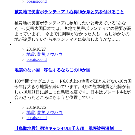
bosaisecond
被災地で災害ボランティア！心得10か条と気を付けること
被災地の災害ボランティアに参加したいと考えている"あな
た"へ 災害大国日本では、各地で災害ボランティアの需要が高
まっています。 今までに興味がなかった人も、もしゆかりの
地が被災していたらボランティアに参加しようかな……
2016/10/27
地震
,
防災ノウハウ
bosaisecond
地震のない国 移住するならこの10か国
100年間でマグニチュード6.0以上の地震がほとんどない10カ国
今年は大きな地震が続いています。4月の熊本地震と記憶が新
しい10月21日に起こった鳥取地震です。日本はプレート4枚が
合わさったところにちょうど位置してい…
2016/10/26
地震
,
防災ノウハウ
bosaisecond
【鳥取地震】宿泊キャンセル8千人超 風評被害深刻