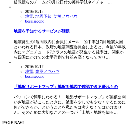
哲教授らのチームが9月12日付の英科学誌ネイチャー…
2016/10/18
地震
,
地震予知
,
防災ノウハウ
bosaisecond
地震を予知するサービスが話題
地震発生の1週間以内に会員にメール 的中率は7割 地震大国
といわれる日本。政府の地震調査委員会によると、今後30年以
内にマグニチュード7クラスの地震が発生する確率は、関東か
ら四国にかけての太平洋側で軒並み高くなっており…
2016/10/17
地震
,
防災ノウハウ
bosaisecond
「地盤サポートマップ」地盤を地図で確認できる優れもの
パソコンで簡単にわかる！「地盤サポートマップ」が無償公開
いざ地震が起こったときに、被害を少しでも少なくするために
何ができるか、ということを私たちは考えなくてはいけませ
ん。そのために大切なことの一つが「土地・地盤を知る…
PAGE NAVI