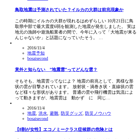
鳥取地震は予測されていた？イルカの大群は前兆現象か
この時期にイルカの大群が現れるはめずらしい 10月21日に鳥
取県中部で最大震度6弱を観測した地震が発生しました。 実は
地元の漁師や遊漁船業者の間で、今年に入って「大地震が来る
んじゃないか」と話題になっていたそう。 …
2016/11/4
地震予知
bosaisecond
意外と知らない ”地震雲”ってどんな雲？
そもそも、地震雲ってなによ？ 地震の前兆として、異様な形
状の雲が目撃されています。 放射状・渦巻き状・直線状の雲
など様々な形状があります。 普通の雲や飛行機雲は気流によ
って動きますが、地震雲は 動かず に 同じ…
2016/11/4
地震
,
洪水
,
避難
,
防災グッズ
,
防災ノウハウ
bosaisecond
【8割が女性】エコノミークラス症候群の危険とは