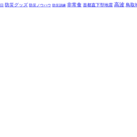
高波
非常食
防災グッズ
首都直下型地震
鳥取
日
防災ノウハウ
防災訓練