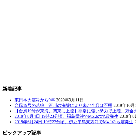
新着記事
東日本大震災から9年
2020年3月11日
台風19号の爪痕、河川の決壊により未だ全容は不明
2019年10月
【台風19号が東海、関東に上陸】非常に強い勢力で上陸。万全
2019年8月4日 19時23分頃、福島県沖でM6.2の地震発生
2019年
2019年6月24日 19時22分頃、伊豆半島東方沖でM4.1の地震発生
ピックアップ記事