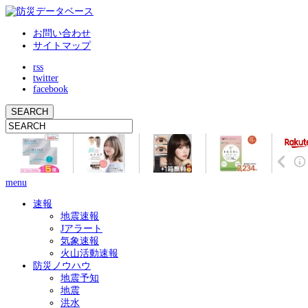
お問い合わせ
サイトマップ
rss
twitter
facebook
menu
速報
地震速報
Jアラート
気象速報
火山活動速報
防災ノウハウ
地震予知
地震
洪水