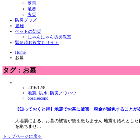
落雷
竜巻
火災
防災グッズ
避難
ペットの防災
にゃんにゃん防災教室
緊急時お役立ちサイト
Home
お墓
タグ：お墓
2016/12/8
地震
,
洪水
,
防災ノウハウ
bosaisecond
【知っておくと得】地震でお墓に被害 税金が減免することが
大地震による、お墓の被害が後を絶ちません 地震を始めとした
を絶ちませ…
トップページに戻る