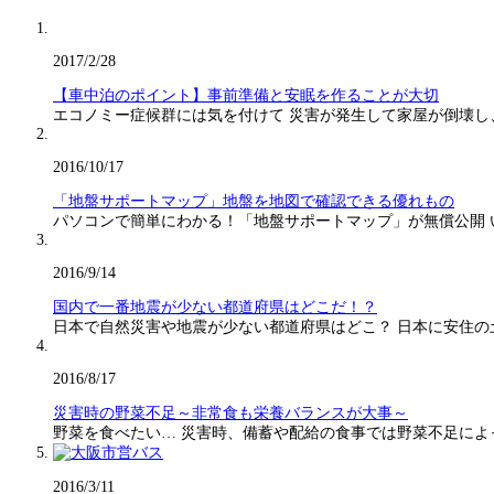
2017/2/28
【車中泊のポイント】事前準備と安眠を作ることが大切
エコノミー症候群には気を付けて 災害が発生して家屋が倒壊し
2016/10/17
「地盤サポートマップ」地盤を地図で確認できる優れもの
パソコンで簡単にわかる！「地盤サポートマップ」が無償公開
2016/9/14
国内で一番地震が少ない都道府県はどこだ！？
日本で自然災害や地震が少ない都道府県はどこ？ 日本に安住の
2016/8/17
災害時の野菜不足～非常食も栄養バランスが大事～
野菜を食べたい… 災害時、備蓄や配給の食事では野菜不足に
2016/3/11