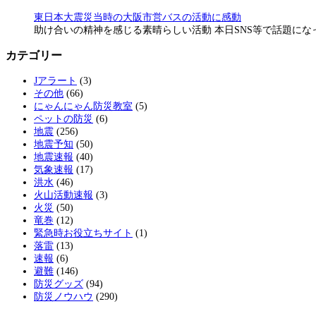
東日本大震災当時の大阪市営バスの活動に感動
助け合いの精神を感じる素晴らしい活動 本日SNS等で話題に
カテゴリー
Jアラート
(3)
その他
(66)
にゃんにゃん防災教室
(5)
ペットの防災
(6)
地震
(256)
地震予知
(50)
地震速報
(40)
気象速報
(17)
洪水
(46)
火山活動速報
(3)
火災
(50)
竜巻
(12)
緊急時お役立ちサイト
(1)
落雷
(13)
速報
(6)
避難
(146)
防災グッズ
(94)
防災ノウハウ
(290)