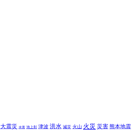
火災
洪水
本大震災
災害
熊本地震
津波
火山
減災
池上彰
水害