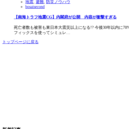
地震
,
避難
,
防災ノウハウ
bosaisecond
【南海トラフ地震CG】内閣府が公開 内容が衝撃すぎる
死亡者数も被害も東日本大震災以上になる!? 今後30年以内
フィックスを使ってシミュレ…
トップページに戻る