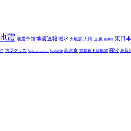
地震
東日
地震速報
増水
地震予知
大雨
嵐
大地震
山
暴風雨
高波
非常食
防災グッズ
首都直下型地震
鳥取
日
防災ノウハウ
防災訓練