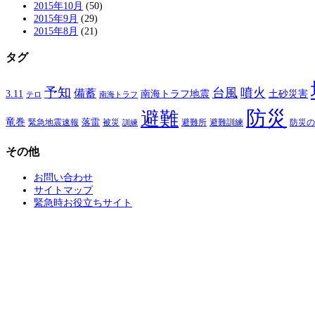
2015年10月
(50)
2015年9月
(29)
2015年8月
(21)
タグ
予知
台風
噴火
備蓄
南海トラフ地震
土砂災害
3.11
テロ
南海トラフ
防災
避難
竜巻
落雷
緊急地震速報
避難所
避難訓練
被災
防災の
訓練
その他
お問い合わせ
サイトマップ
緊急時お役立ちサイト