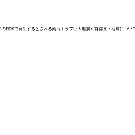
に70%の確率で発生するとされる南海トラフ巨大地震や首都直下地震につ