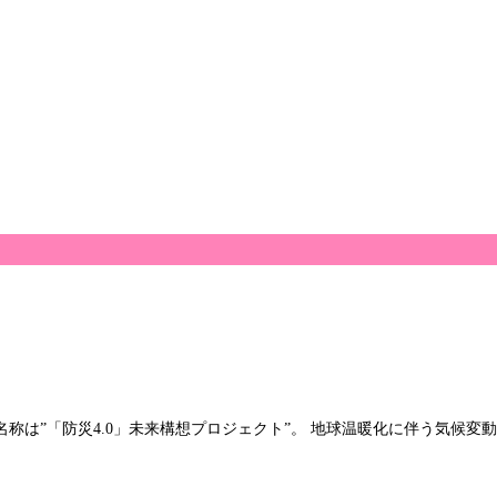
正式名称は”「防災4.0」未来構想プロジェクト”。 地球温暖化に伴う気