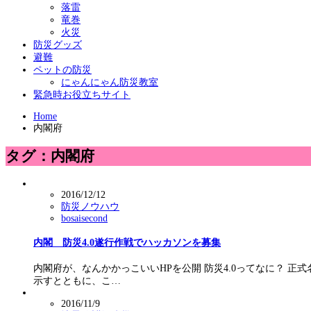
落雷
竜巻
火災
防災グッズ
避難
ペットの防災
にゃんにゃん防災教室
緊急時お役立ちサイト
Home
内閣府
タグ：内閣府
2016/12/12
防災ノウハウ
bosaisecond
内閣 防災4.0遂行作戦でハッカソンを募集
内閣府が、なんかかっこいいHPを公開 防災4.0ってなに？ 
示すとともに、こ…
2016/11/9