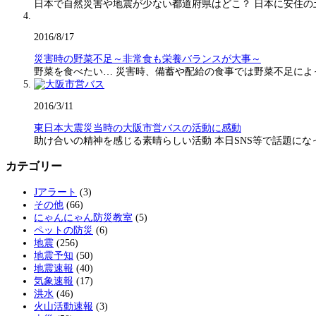
日本で自然災害や地震が少ない都道府県はどこ？ 日本に安住の
2016/8/17
災害時の野菜不足～非常食も栄養バランスが大事～
野菜を食べたい… 災害時、備蓄や配給の食事では野菜不足に
2016/3/11
東日本大震災当時の大阪市営バスの活動に感動
助け合いの精神を感じる素晴らしい活動 本日SNS等で話題に
カテゴリー
Jアラート
(3)
その他
(66)
にゃんにゃん防災教室
(5)
ペットの防災
(6)
地震
(256)
地震予知
(50)
地震速報
(40)
気象速報
(17)
洪水
(46)
火山活動速報
(3)