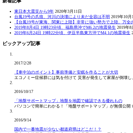
新着記事
東日本大震災から9年
2020年3月11日
台風19号の爪痕、河川の決壊により未だ全容は不明
2019年10月
【台風19号が東海、関東に上陸】非常に強い勢力で上陸。万全
2019年8月4日 19時23分頃、福島県沖でM6.2の地震発生
2019年
2019年6月24日 19時22分頃、伊豆半島東方沖でM4.1の地震発生
ピックアップ記事
2017/2/28
【車中泊のポイント】事前準備と安眠を作ることが大切
エコノミー症候群には気を付けて 災害が発生して家屋が倒壊し
2016/10/17
「地盤サポートマップ」地盤を地図で確認できる優れもの
パソコンで簡単にわかる！「地盤サポートマップ」が無償公開
2016/9/14
国内で一番地震が少ない都道府県はどこだ！？