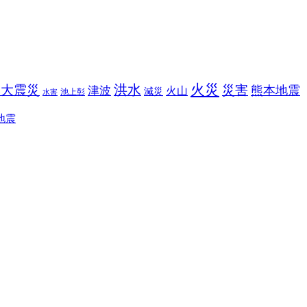
火災
洪水
本大震災
災害
熊本地震
津波
火山
減災
池上彰
水害
地震