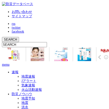
お問い合わせ
サイトマップ
rss
twitter
facebook
menu
速報
地震速報
Jアラート
気象速報
火山活動速報
防災ノウハウ
地震予知
地震
洪水