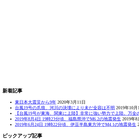
新着記事
東日本大震災から9年
2020年3月11日
台風19号の爪痕、河川の決壊により未だ全容は不明
2019年10月
【台風19号が東海、関東に上陸】非常に強い勢力で上陸。万全
2019年8月4日 19時23分頃、福島県沖でM6.2の地震発生
2019年
2019年6月24日 19時22分頃、伊豆半島東方沖でM4.1の地震発生
ピックアップ記事