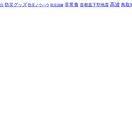
高波
非常食
防災グッズ
首都直下型地震
鳥取
日
防災ノウハウ
防災訓練