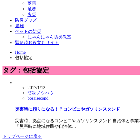
落雷
竜巻
火災
防災グッズ
避難
ペットの防災
にゃんにゃん防災教室
緊急時お役立ちサイト
Home
包括協定
タグ：包括協定
2017/1/12
防災ノウハウ
bosaisecond
災害時に頼りになる！？コンビニやガソリンスタンド
災害時、拠点になるコンビニやガソリンスタンド 自治体と事業
「災害時に地域住民や自治体…
トップページに戻る