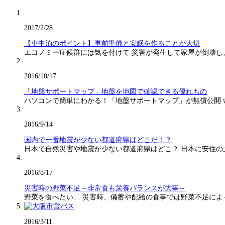
2017/2/28
【車中泊のポイント】事前準備と安眠を作ることが大切
エコノミー症候群には気を付けて 災害が発生して家屋が倒壊し
2016/10/17
「地盤サポートマップ」地盤を地図で確認できる優れもの
パソコンで簡単にわかる！「地盤サポートマップ」が無償公開
2016/9/14
国内で一番地震が少ない都道府県はどこだ！？
日本で自然災害や地震が少ない都道府県はどこ？ 日本に安住の
2016/8/17
災害時の野菜不足～非常食も栄養バランスが大事～
野菜を食べたい… 災害時、備蓄や配給の食事では野菜不足に
2016/3/11