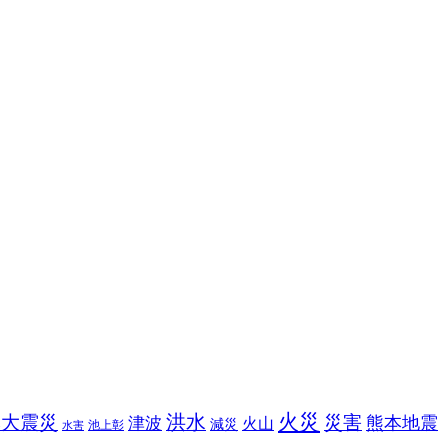
火災
洪水
本大震災
災害
熊本地震
津波
火山
減災
池上彰
水害