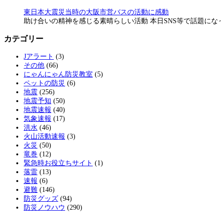
東日本大震災当時の大阪市営バスの活動に感動
助け合いの精神を感じる素晴らしい活動 本日SNS等で話題に
カテゴリー
Jアラート
(3)
その他
(66)
にゃんにゃん防災教室
(5)
ペットの防災
(6)
地震
(256)
地震予知
(50)
地震速報
(40)
気象速報
(17)
洪水
(46)
火山活動速報
(3)
火災
(50)
竜巻
(12)
緊急時お役立ちサイト
(1)
落雷
(13)
速報
(6)
避難
(146)
防災グッズ
(94)
防災ノウハウ
(290)