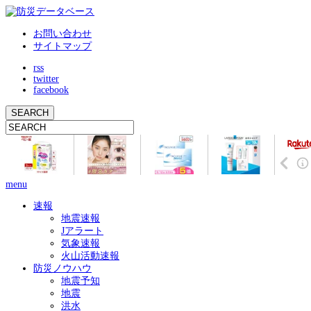
お問い合わせ
サイトマップ
rss
twitter
facebook
menu
速報
地震速報
Jアラート
気象速報
火山活動速報
防災ノウハウ
地震予知
地震
洪水