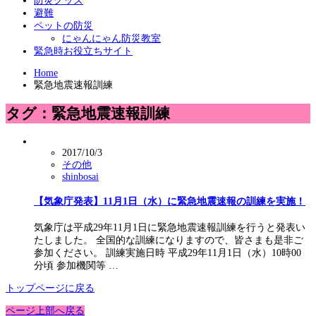
防災グッズ
避難
ペットの防災
にゃんにゃん防災教室
緊急時お役立ちサイト
Home
緊急地震速報訓練
タグ：緊急地震速報訓練
2017/10/3
その他
shinbosai
【気象庁発表】11月1日（水）に緊急地震速報の訓練を実施！
気象庁は平成29年11月1日に緊急地震速報訓練を行うと発表い
たしました。 全国的な訓練になりますので、皆さまも是非ご
参加ください。 訓練実施日時 平成29年11月1日（水）10時00
分頃 参加機関等 …
トップページに戻る
ページ上部へ戻る