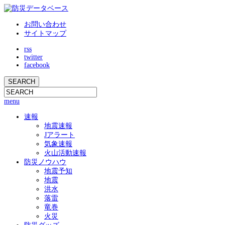
お問い合わせ
サイトマップ
rss
twitter
facebook
menu
速報
地震速報
Jアラート
気象速報
火山活動速報
防災ノウハウ
地震予知
地震
洪水
落雷
竜巻
火災