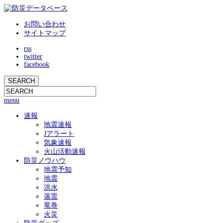
お問い合わせ
サイトマップ
rss
twitter
facebook
menu
速報
地震速報
Jアラート
気象速報
火山活動速報
防災ノウハウ
地震予知
地震
洪水
落雷
竜巻
火災