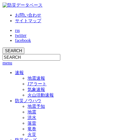
お問い合わせ
サイトマップ
rss
twitter
facebook
menu
速報
地震速報
Jアラート
気象速報
火山活動速報
防災ノウハウ
地震予知
地震
洪水
落雷
竜巻
火災