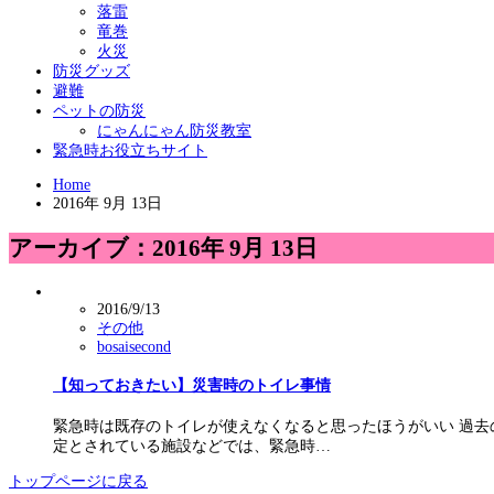
落雷
竜巻
火災
防災グッズ
避難
ペットの防災
にゃんにゃん防災教室
緊急時お役立ちサイト
Home
2016年 9月 13日
アーカイブ：2016年 9月 13日
2016/9/13
その他
bosaisecond
【知っておきたい】災害時のトイレ事情
緊急時は既存のトイレが使えなくなると思ったほうがいい 過
定とされている施設などでは、緊急時…
トップページに戻る