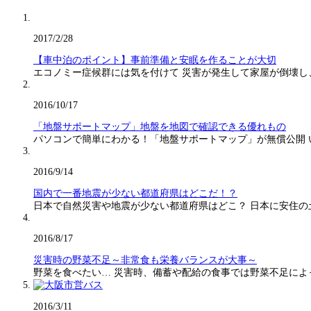
2017/2/28
【車中泊のポイント】事前準備と安眠を作ることが大切
エコノミー症候群には気を付けて 災害が発生して家屋が倒壊し
2016/10/17
「地盤サポートマップ」地盤を地図で確認できる優れもの
パソコンで簡単にわかる！「地盤サポートマップ」が無償公開
2016/9/14
国内で一番地震が少ない都道府県はどこだ！？
日本で自然災害や地震が少ない都道府県はどこ？ 日本に安住の
2016/8/17
災害時の野菜不足～非常食も栄養バランスが大事～
野菜を食べたい… 災害時、備蓄や配給の食事では野菜不足に
2016/3/11