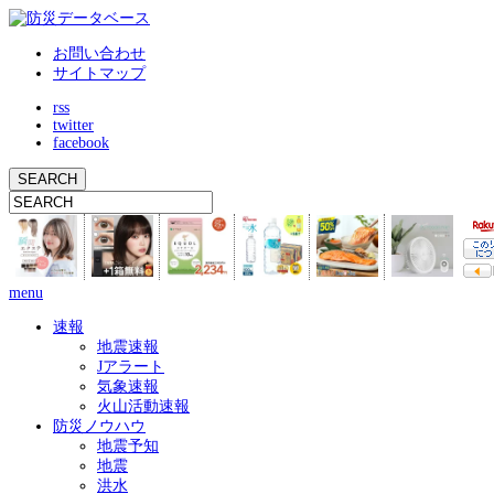
お問い合わせ
サイトマップ
rss
twitter
facebook
menu
速報
地震速報
Jアラート
気象速報
火山活動速報
防災ノウハウ
地震予知
地震
洪水