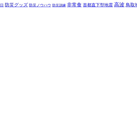
高波
非常食
防災グッズ
首都直下型地震
鳥取
日
防災ノウハウ
防災訓練