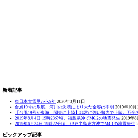
新着記事
東日本大震災から9年
2020年3月11日
台風19号の爪痕、河川の決壊により未だ全容は不明
2019年10月
【台風19号が東海、関東に上陸】非常に強い勢力で上陸。万全
2019年8月4日 19時23分頃、福島県沖でM6.2の地震発生
2019年
2019年6月24日 19時22分頃、伊豆半島東方沖でM4.1の地震発生
ピックアップ記事