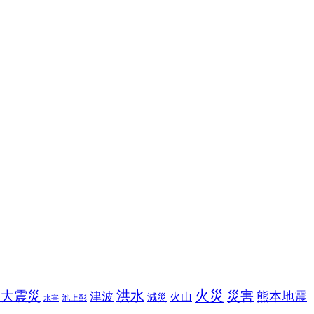
火災
洪水
本大震災
災害
熊本地震
津波
火山
減災
池上彰
水害