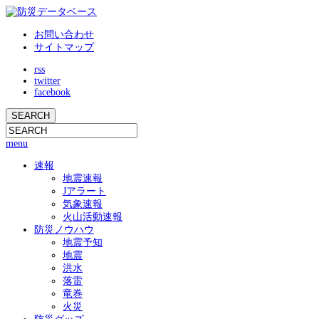
お問い合わせ
サイトマップ
rss
twitter
facebook
menu
速報
地震速報
Jアラート
気象速報
火山活動速報
防災ノウハウ
地震予知
地震
洪水
落雷
竜巻
火災