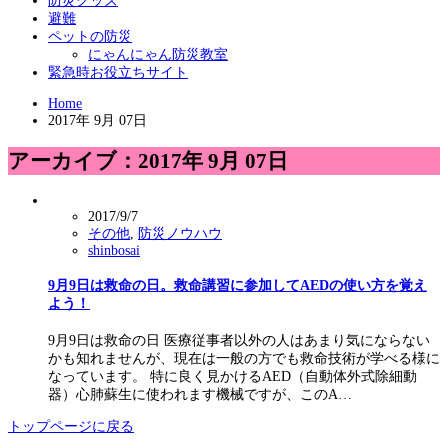
防災グッズ
避難
ペットの防災
にゃんにゃん防災教室
緊急時お役立ちサイト
Home
2017年 9月 07日
アーカイブ：2017年 9月 07日
2017/9/7
その他
,
防災ノウハウ
shinbosai
9月9日は救命の日。救命講習に参加してAEDの使い方を覚え
よう！
9月9日は救命の日 医療従事者以外の人はあまり気にならない
かも知れませんが、現在は一般の方でも救命技術が学べる様に
なっています。 特に良く見かけるAED（自動体外式除細動
器）心肺蘇生に使われます機械ですが、このA…
トップページに戻る