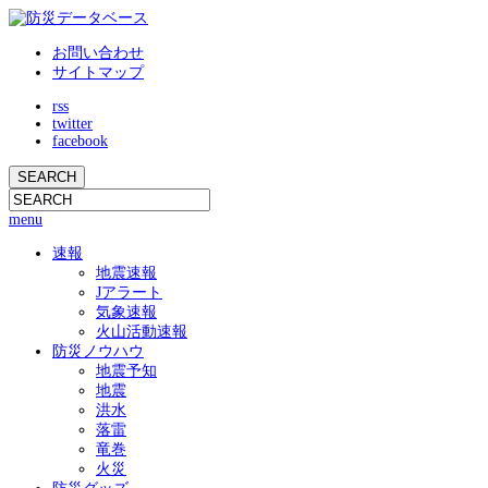
お問い合わせ
サイトマップ
rss
twitter
facebook
menu
速報
地震速報
Jアラート
気象速報
火山活動速報
防災ノウハウ
地震予知
地震
洪水
落雷
竜巻
火災