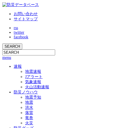
お問い合わせ
サイトマップ
rss
twitter
facebook
menu
速報
地震速報
Jアラート
気象速報
火山活動速報
防災ノウハウ
地震予知
地震
洪水
落雷
竜巻
火災