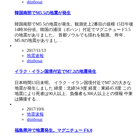
shinbosai
韓国南部でM5.5の地震が発生
韓国南部でM5.5の地震が発生。観測史上2番目の規模 15日午後
14時30分頃。韓国の浦項（ポハン）付近でマグニチュード5.5
の地震がありました。 首都ソウルでも揺れを観測。 昨年、
M5.8の地震がありまし…
2017/11/13
地震速報
shinbosai
イラク・イラン国境付近でM7.2の地震発生
日本時間13日未明。 イラク・イラン国境付近でM7.2の大きな
地震が発生しました 緯度：北緯34.9度 経度：東経45.8度 この
地震により死者は90人以上、負傷者も300人以上との情報 中東
は隣接する…
2017/10/6
地震速報
shinbosai
福島県沖で地震発生。マグニチュード6.0