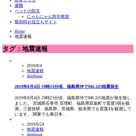
防災グッズ
避難
ペットの防災
にゃんにゃん防災教室
緊急時お役立ちサイト
Home
地震速報
タグ：地震速報
2019/8/4
地震速報
shinbosai
2019年8月4日 19時23分頃、福島県沖でM6.2の地震発生
2019年8月4日 19時23分頃、福島県沖でM6.2の地震が発生致し
ました。 宮城県石巻市 亘理町、福島県双葉町で震度5弱を観
測。三賀技研、福島県、茨城県、栃木県でも震度4を観測して
います。 関東でも東日本…
2019/6/24
地震速報
shinbosai