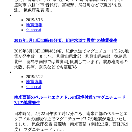
盛岡市 八幡平市 普代村。宮城県、涌谷町などで震度3を観
測。 気象庁発表 震…
2019/3/13
地震速報
shinbosai
2019年3月13日13時48分頃、紀伊水道で震度4の地震発生
2019年3月13日13時48分頃、紀伊水道でマグニチュード5.2の地
震が発生致しました。 和歌山県北部 和歌山県南部 徳島県
北部 徳島県南部では震度4を観測しています。震源地周辺の
大阪、兵庫、奈良などでも震度3を…
2019/2/22
地震速報
shinbosai
南米西部のペルーとエクアドルの国境付近でマグニチュード
7.7の地震発生
日本時間、2月22日午後７時17分ごろ、南米西部のペルーとエ
クアドルの国境付近でマグニチュード7.7の地震が発生いたし
ました。 気象庁発表 震源地：南米西部（南緯2.3度、西経76.9
度） マグニチュード：7.…