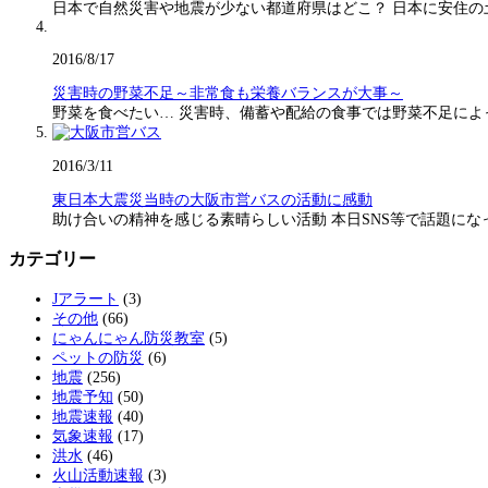
日本で自然災害や地震が少ない都道府県はどこ？ 日本に安住の
2016/8/17
災害時の野菜不足～非常食も栄養バランスが大事～
野菜を食べたい… 災害時、備蓄や配給の食事では野菜不足に
2016/3/11
東日本大震災当時の大阪市営バスの活動に感動
助け合いの精神を感じる素晴らしい活動 本日SNS等で話題に
カテゴリー
Jアラート
(3)
その他
(66)
にゃんにゃん防災教室
(5)
ペットの防災
(6)
地震
(256)
地震予知
(50)
地震速報
(40)
気象速報
(17)
洪水
(46)
火山活動速報
(3)