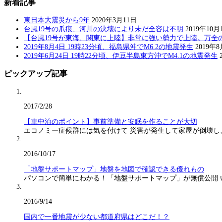
新着記事
東日本大震災から9年
2020年3月11日
台風19号の爪痕、河川の決壊により未だ全容は不明
2019年10月
【台風19号が東海、関東に上陸】非常に強い勢力で上陸。万全
2019年8月4日 19時23分頃、福島県沖でM6.2の地震発生
2019年
2019年6月24日 19時22分頃、伊豆半島東方沖でM4.1の地震発生
ピックアップ記事
2017/2/28
【車中泊のポイント】事前準備と安眠を作ることが大切
エコノミー症候群には気を付けて 災害が発生して家屋が倒壊し
2016/10/17
「地盤サポートマップ」地盤を地図で確認できる優れもの
パソコンで簡単にわかる！「地盤サポートマップ」が無償公開
2016/9/14
国内で一番地震が少ない都道府県はどこだ！？