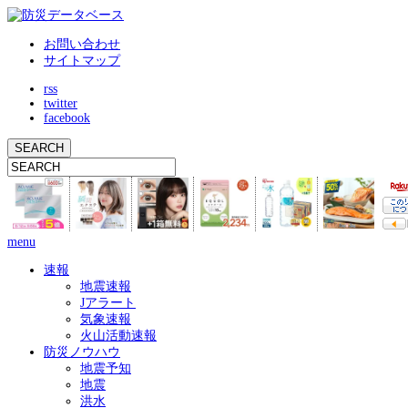
お問い合わせ
サイトマップ
rss
twitter
facebook
menu
速報
地震速報
Jアラート
気象速報
火山活動速報
防災ノウハウ
地震予知
地震
洪水