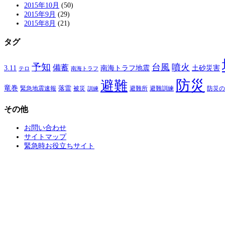
2015年10月
(50)
2015年9月
(29)
2015年8月
(21)
タグ
予知
台風
噴火
備蓄
南海トラフ地震
土砂災害
3.11
テロ
南海トラフ
防災
避難
竜巻
落雷
緊急地震速報
避難所
避難訓練
被災
防災の
訓練
その他
お問い合わせ
サイトマップ
緊急時お役立ちサイト