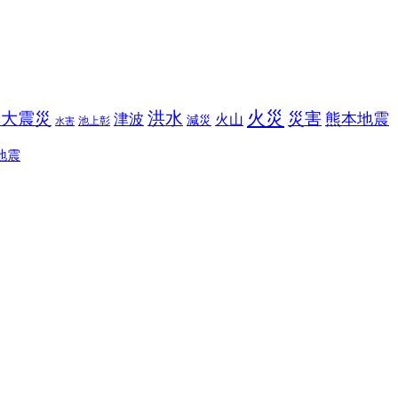
火災
洪水
本大震災
災害
熊本地震
津波
火山
減災
池上彰
水害
地震