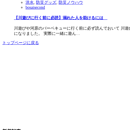
洪水
,
防災グッズ
,
防災ノウハウ
bosaisecond
【川遊びに行く前に必読】溺れた人を助けるには
川遊びや河原のバーベキューに行く前に必ず読んでおいて 川
になりました。 実際に一緒に遊ん…
トップページに戻る