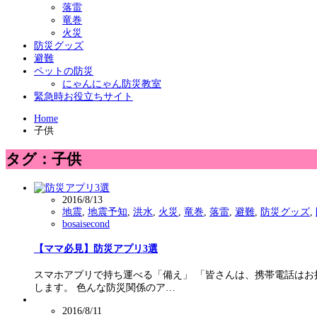
落雷
竜巻
火災
防災グッズ
避難
ペットの防災
にゃんにゃん防災教室
緊急時お役立ちサイト
Home
子供
タグ：子供
2016/8/13
地震
,
地震予知
,
洪水
,
火災
,
竜巻
,
落雷
,
避難
,
防災グッズ
,
bosaisecond
【ママ必見】防災アプリ3選
スマホアプリで持ち運べる「備え」 「皆さんは、携帯電話はお
します。 色んな防災関係のア…
2016/8/11