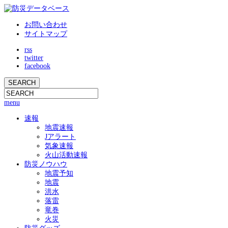
お問い合わせ
サイトマップ
rss
twitter
facebook
menu
速報
地震速報
Jアラート
気象速報
火山活動速報
防災ノウハウ
地震予知
地震
洪水
落雷
竜巻
火災