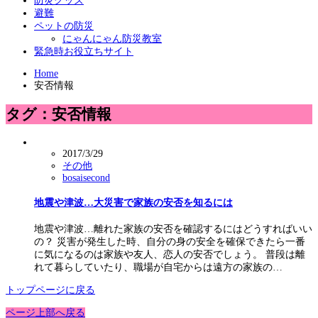
防災グッズ
避難
ペットの防災
にゃんにゃん防災教室
緊急時お役立ちサイト
Home
安否情報
タグ：安否情報
2017/3/29
その他
bosaisecond
地震や津波…大災害で家族の安否を知るには
地震や津波…離れた家族の安否を確認するにはどうすればいい
の？ 災害が発生した時、自分の身の安全を確保できたら一番
に気になるのは家族や友人、恋人の安否でしょう。 普段は離
れて暮らしていたり、職場が自宅からは遠方の家族の…
トップページに戻る
ページ上部へ戻る