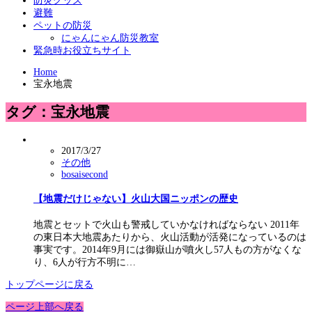
防災グッズ
避難
ペットの防災
にゃんにゃん防災教室
緊急時お役立ちサイト
Home
宝永地震
タグ：宝永地震
2017/3/27
その他
bosaisecond
【地震だけじゃない】火山大国ニッポンの歴史
地震とセットで火山も警戒していかなければならない 2011年
の東日本大地震あたりから、火山活動が活発になっているのは
事実です。2014年9月には御嶽山が噴火し57人もの方がなくな
り、6人が行方不明に…
トップページに戻る
ページ上部へ戻る