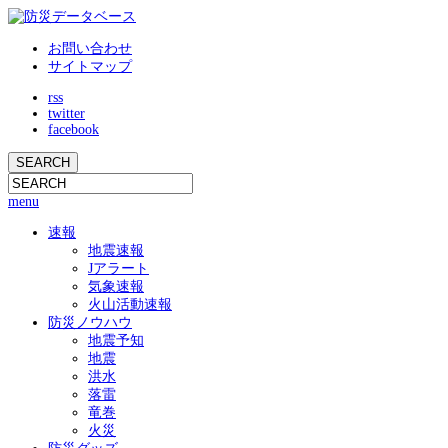
お問い合わせ
サイトマップ
rss
twitter
facebook
menu
速報
地震速報
Jアラート
気象速報
火山活動速報
防災ノウハウ
地震予知
地震
洪水
落雷
竜巻
火災