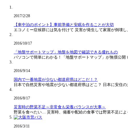
2017/2/28
【車中泊のポイント】事前準備と安眠を作ることが大切
エコノミー症候群には気を付けて 災害が発生して家屋が倒壊し
2016/10/17
「地盤サポートマップ」地盤を地図で確認できる優れもの
パソコンで簡単にわかる！「地盤サポートマップ」が無償公開
2016/9/14
国内で一番地震が少ない都道府県はどこだ！？
日本で自然災害や地震が少ない都道府県はどこ？ 日本に安住の
2016/8/17
災害時の野菜不足～非常食も栄養バランスが大事～
野菜を食べたい… 災害時、備蓄や配給の食事では野菜不足に
2016/3/11