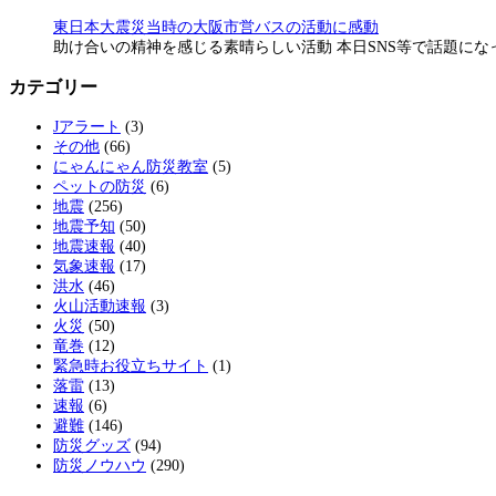
東日本大震災当時の大阪市営バスの活動に感動
助け合いの精神を感じる素晴らしい活動 本日SNS等で話題に
カテゴリー
Jアラート
(3)
その他
(66)
にゃんにゃん防災教室
(5)
ペットの防災
(6)
地震
(256)
地震予知
(50)
地震速報
(40)
気象速報
(17)
洪水
(46)
火山活動速報
(3)
火災
(50)
竜巻
(12)
緊急時お役立ちサイト
(1)
落雷
(13)
速報
(6)
避難
(146)
防災グッズ
(94)
防災ノウハウ
(290)