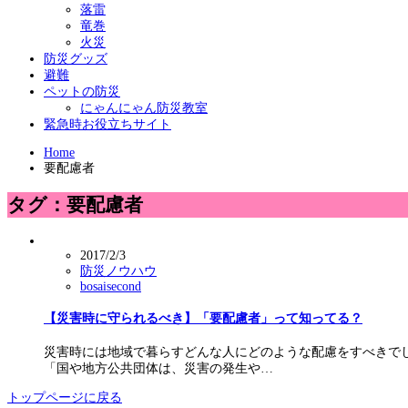
落雷
竜巻
火災
防災グッズ
避難
ペットの防災
にゃんにゃん防災教室
緊急時お役立ちサイト
Home
要配慮者
タグ：要配慮者
2017/2/3
防災ノウハウ
bosaisecond
【災害時に守られるべき】「要配慮者」って知ってる？
災害時には地域で暮らすどんな人にどのような配慮をすべきでし
「国や地方公共団体は、災害の発生や…
トップページに戻る