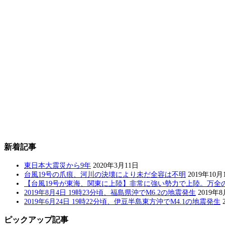
新着記事
東日本大震災から9年
2020年3月11日
台風19号の爪痕、河川の決壊により未だ全容は不明
2019年10月
【台風19号が東海、関東に上陸】非常に強い勢力で上陸。万全
2019年8月4日 19時23分頃、福島県沖でM6.2の地震発生
2019年
2019年6月24日 19時22分頃、伊豆半島東方沖でM4.1の地震発生
ピックアップ記事