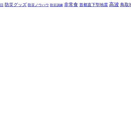
高波
非常食
防災グッズ
首都直下型地震
鳥取
日
防災ノウハウ
防災訓練