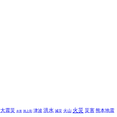
火災
洪水
本大震災
災害
熊本地震
津波
火山
減災
池上彰
水害